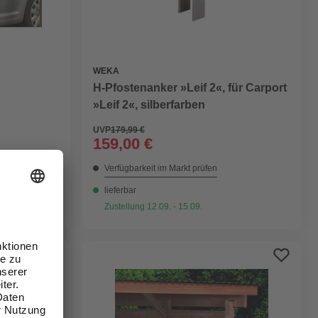
WEKA
H-Pfostenanker »Leif 2«, für Carport
»Leif 2«, silberfarben
UVP
179,99 €
159,00 €
Verfügbarkeit im Markt prüfen
lieferbar
Zustellung 12.09. - 15.09.