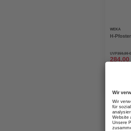
WEKA
H-Pfosten
UVP
359,99 
284,00
Verfügbark
lieferbar
Zustellung