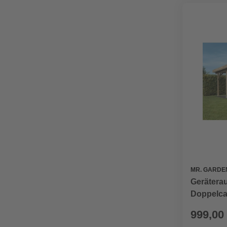
MR. GARDE
Gerätera
Doppelca
999,00