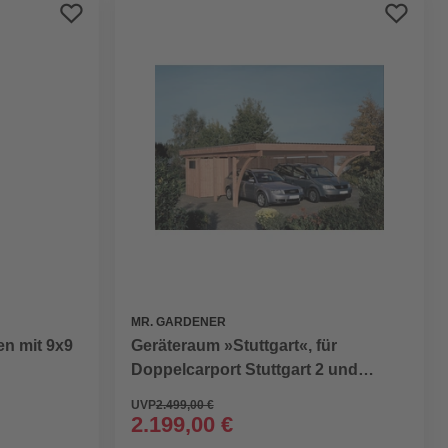
Preis aufsteigend
Preis absteigend
Bewertung
MR. GARDENER
en mit 9x9
Geräteraum »Stuttgart«, für
Doppelcarport Stuttgart 2 und
Stuttgart 4, braun
UVP
2.499,00 €
2.199,00 €