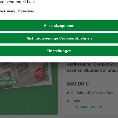
voller Inspiration
MR. GARDENER
Geräteraum »Bremen 2«, f
Bremen 2/Lübeck 2, brau
849,00 €
Verfügbarkeit im Markt prüfen
lieferbar
Zustellung 18.08. - 20.08.