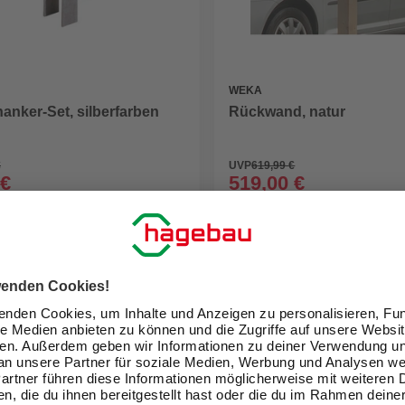
WEKA
anker-Set, silberfarben
Rückwand, natur
€
UVP
619,99 €
 €
519,00 €
eit im Markt prüfen
Verfügbarkeit im Markt prüfen
lieferbar
 12.09. - 15.09.
Zustellung 07.10. - 09.10.
GARTENGESTALTUNG
Neuer Katalog: Digital und