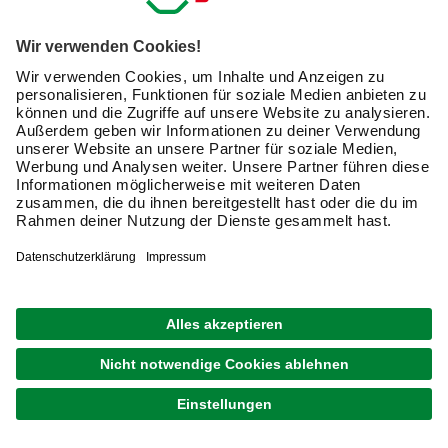
SKANHOLZ
Seitenwand, B x H: 343 x 200 cm, Holz, Farbe:
eiche hell
649,00 €
Verfügbarkeit im Markt prüfen
lieferbar
Merken
Zustellung 05.09. - 08.09.
1
von
4
Newsletter: Zusammen
machen wir Dein Zuhause zu
einem schöneren Ort.