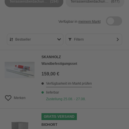
Terrassenüberdachungen Zubehör
(194)
Terrassenüberdachungen
(677)
Verfügbar in
meinem Markt
Bestseller
Filtern
Bestseller
SKANHOLZ
Preis aufsteigend
Wandbefestigungsset
Preis absteigend
159,00 €
Bewertung
Verfügbarkeit im Markt prüfen
lieferbar
Merken
Zustellung 25.08. - 27.08.
GRATIS VERSAND
BIOHORT