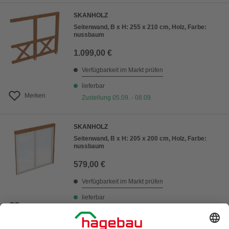
SKANHOLZ
Seitenwand, B x H: 255 x 210 cm, Holz, Farbe:
nussbaum
1.099,00 €
Verfügbarkeit im Markt prüfen
lieferbar
Merken
Zustellung 05.09. - 08.09.
SKANHOLZ
Seitenwand, B x H: 205 x 200 cm, Holz, Farbe:
nussbaum
579,00 €
Verfügbarkeit im Markt prüfen
lieferbar
Merken
Zustellung 05.09. - 08.09.