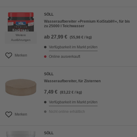
SÖLL
Wasseraufbereiter »Premium KoiStabil®«, für bis
zu 25000 l Teichwasser
Weitere
ab
27,99 €
(55,98 € / kg)
Ausführungen
Verfügbarkeit im Markt prüfen
Merken
Online ausverkauft
SÖLL
Wasseraufbereiter, für Zisternen
7,49 €
(83,22 € / kg)
Verfügbarkeit im Markt prüfen
Nicht online erhältlich
Merken
SÖLL