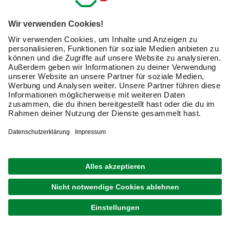
Mehr Flexibilität genießen bei der
Reinigung von Teich und Pool.
Sie möchten von Ihrer Investition in einen
Teichschlammsauger maximal profitieren? Dann
entscheiden Sie sich für einen Multifunktionssauger. Diese
Modelle reinigen nicht nur den Teich, sondern mit gleicher
Gründlichkeit auch Ihren Pool. Die Sauger können Sie
innen und außen einsetzen und als Nasssauger oder als
Trockensauger nutzen. Damit sind Sie zukünftig für alle
Reinigungsarbeiten in Teich und Pool gerüstet – und das
mit nur einem Gerät.
Soll das manuelle Reinigen Ihres Pools der Vergangenheit
angehören? Dann investieren Sie noch heute in einen
Teichschlammsauger. Im Online Shop von hagebaumarkt
findet jeder einen passenden Teichsauger, ein