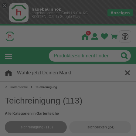
hagebau shop
Anzeigen
hagebau connect GmbH & Co. KG
KOSTENLOS- In Google Play
Wähle jetzt Deinen Markt
Gartenteiche
Teichreinigung
Teichreinigung
(113)
Alle Kategorien in Gartenteiche
Teichreinigung
(113)
Teichbecken
(24)