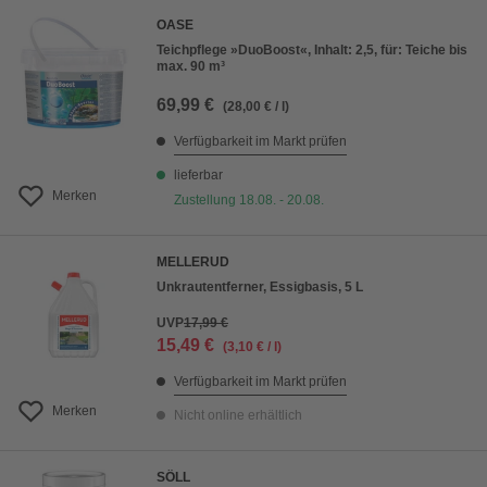
OASE
Teichpflege »DuoBoost«, Inhalt: 2,5, für: Teiche bis
max. 90 m³
69,99 €
(28,00 € / l)
Verfügbarkeit im Markt prüfen
lieferbar
Merken
Zustellung 18.08. - 20.08.
MELLERUD
Unkrautentferner, Essigbasis, 5 L
UVP
17,99 €
15,49 €
(3,10 € / l)
Verfügbarkeit im Markt prüfen
Merken
Nicht online erhältlich
SÖLL