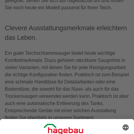
geeignet. Sehen Sie sich auf hagebau.de um und finden
Sie noch heute ein Modell passend für Ihren Teich.
Clevere Ausstattungsmerkmale erleichtern
das Leben.
Ein guter Teichschlammsauger bietet heute wichtige
Komfortmerkmale. Dazu gehören steckbare Saugrohre in
vielen Varianten, mit denen Sie für jede Reinigungsarbeit
die richtige Konfiguration finden. Praktisch ist zum Beispiel
eine schmale Handdüse für Detailarbeiten oder eine
Bodendüse, die sowohl für das Nass- als auch für das
Trockensaugen verwendet werden kann. Praktisch ist aber
auch eine automatische Entleerung des Tanks.
Entsprechende Geräte mit einer solchen Ausstattung
finden Sie ebenfalls in unserem Sortiment.