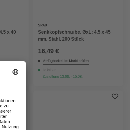
SPAX
.5 x 40
Senkkopfschraube, ØxL: 4.5 x 45
mm, Stahl, 200 Stück
16,49 €
Verfügbarkeit im Markt prüfen
lieferbar
Zustellung 13.08. - 15.08.