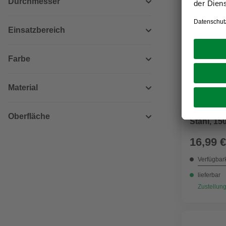
Durchmesser
Einsatzbereich
Farbe
Material
SPAX
Senkkopf
Oberfläche
Stahl, 15
16,99 €
Verfügbark
lieferbar
Zustellung