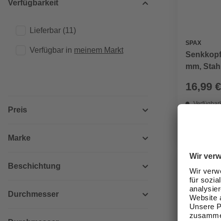
Verfügbarkeit
Lieferbar
(11)
SPAX
Verfügbar in 
meinem Markt
Senkkopf
mm, Stahl
16,99 €
Verfügbark
Preis
lieferbar
Zustellung
Marke
Beschichtung
Durchmesser