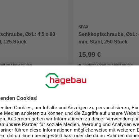
SPAX
schraube, ØxL: 4.5 x 80
Senkkopfschraube, ØxL: 4
, 125 Stück
mm, Stahl, 250 Stück
15,99 €
eit im Markt prüfen
Verfügbarkeit im Markt prüfen
lieferbar
 13.08. - 15.08.
Zustellung 13.08. - 15.08.