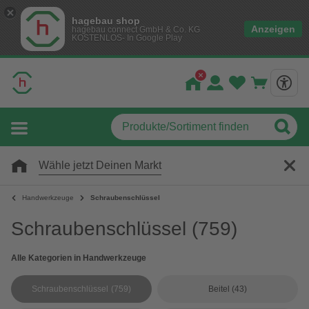
hagebau shop
Anzeigen
hagebau connect GmbH & Co. KG
KOSTENLOS- In Google Play
Wähle jetzt Deinen Markt
Handwerkzeuge
Schraubenschlüssel
Schraubenschlüssel
(759)
Alle Kategorien in Handwerkzeuge
Schraubenschlüssel
(759)
Beitel
(43)