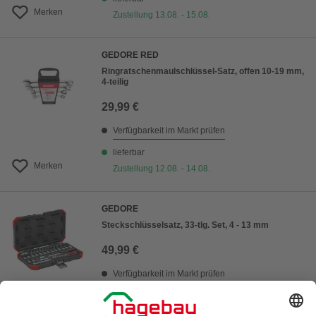
Merken
Zustellung 13.08. - 15.08.
GEDORE RED
Ringratschenmaulschlüssel-Satz, offen 10-19 mm,
4-teilig
29,99 €
Verfügbarkeit im Markt prüfen
lieferbar
Merken
Zustellung 12.08. - 14.08.
GEDORE
Steckschlüsselsatz, 33-tlg. Set, 4 - 13 mm
49,99 €
Verfügbarkeit im Markt prüfen
lieferbar
Merken
Zustellung 13.08. - 15.08.