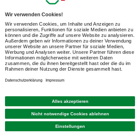
1
von
13
Schraubenschlüssel und Steckschlüssel
für Profis und Hobbyhandwerker
Mit einem Schraubenschlüssel löst Du Muttern und
Schrauben oder ziehst diese an. Gekennzeichnet werden
die Schlüssel durch die Schlüsselweite. Diese gibt an, für
welche Schrauben mit welchem Profildurchmesser die
Handwerkzeuge geeignet sind.
Je nach Art der Schraubtechnik lassen sich verschiedene
Arten von Schlüsseln unterscheiden. Weit verbreitet sind
Stiftschlüssel. Diese ermöglichen ein präzises Arbeiten