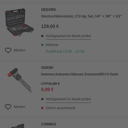
GEDORE
Steckschlüsselsatz, 172-tlg. Set, 1/4" + 3/8" + 1/2"
129,00 €
Verfügbarkeit im Markt prüfen
lieferbar
Merken
Zustellung 13.08. - 15.08.
GO/ON!
Innensechskantschlüssel, Kunststoff/CrV-Stahl
UVP
11,99 €
9,99 €
Verfügbarkeit im Markt prüfen
Merken
Online ausverkauft
CONNEX