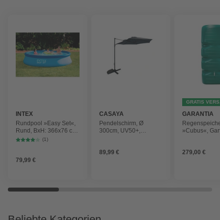
GRATIS VER
INTEX
CASAYA
GARANTIA
Rundpool »Easy Set«,
Pendelschirm, Ø
Regenspeich
Rund, BxH: 366x76 cm,
300cm, UV50+,
»Cubus«, Gar
blau
Alu/Stahl, anthrazit
Fassungsver
(1)
1000 l
89,99 €
279,00 €
79,99 €
Beliebte Kategorien