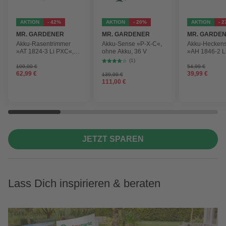
AKTION
- 42%
AKTION
- 20%
AKTION
- 
MR. GARDENER
MR. GARDENER
MR. GARDE
Akku-Rasentrimmer
Akku-Sense »P-X-C«,
Akku-Hecken
»AT 1824-3 Li PXC«,
ohne Akku, 36 V
»AH 1846-2 L
inkl. 2x Akku
ohne Akku
(1)
109,00 €
54,99 €
62,99 €
39,99 €
139,00 €
111,00 €
JETZT SPAREN
Lass Dich inspirieren & beraten