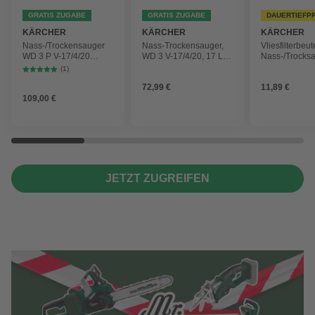
GRATIS ZUGABE
GRATIS ZUGABE
DAUERTIEFP
KÄRCHER
KÄRCHER
KÄRCHER
Nass-/Trockensauger
Nass-Trockensauger,
Vliesfilterbeut
WD 3 P V-17/4/20
WD 3 V-17/4/20, 17 L,
Nass-/Trocks
Workshop mit
1000 W
2 Plus, WD 3,
(1)
Gerätesteckdose, 17-
Battery und 
72,99 €
11,89 €
Liter-Kunststoffbehälter
4 Stück
109,00 €
JETZT ZUGREIFEN