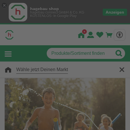
hagebau shop
Anzeigen
hagebau connect GmbH & Co. KG
KOSTENLOS- In Google Play
Wähle jetzt Deinen Markt