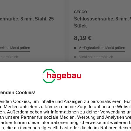
GECCO
hraube, 8 mm, Stahl, 25
Schlossschraube, 8 mm, S
Stück
8,19 €
eit im Markt prüfen
Verfügbarkeit im Markt prüfen
ne erhältlich
Nicht online erhältlich