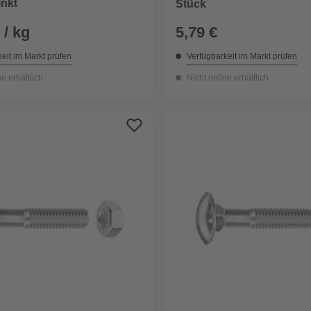
inkt
Stück
 / kg
5,79 €
eit im Markt prüfen
Verfügbarkeit im Markt prüfen
ne erhältlich
Nicht online erhältlich