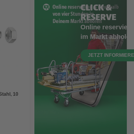
CLICK &
RESERVE
Online reserviere
im Markt abholen
JETZT INFORMIER
tahl, 10