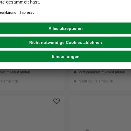
GECCO
chraube, ØxL: M6 x 30 mm,
Schlossschraube, 5 mm, S
 30 Stück
Stück
4,19 €
eit im Markt prüfen
Verfügbarkeit im Markt prüfen
ne erhältlich
Nicht online erhältlich