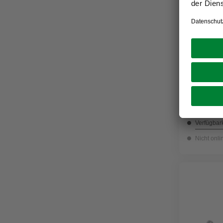
GECCO
Schlosss
Verzinkt,
5,79 €
Verfügbark
Nicht onli