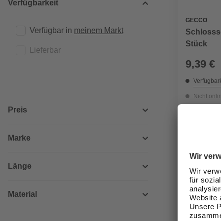
Verfügbarkeit
GECCO
Verfügbar in 
meinem Markt
Schlosssc
Stück
Lieferbar
9,39 €
Verfügbark
Nicht onli
Preis
Marke
Länge
Material