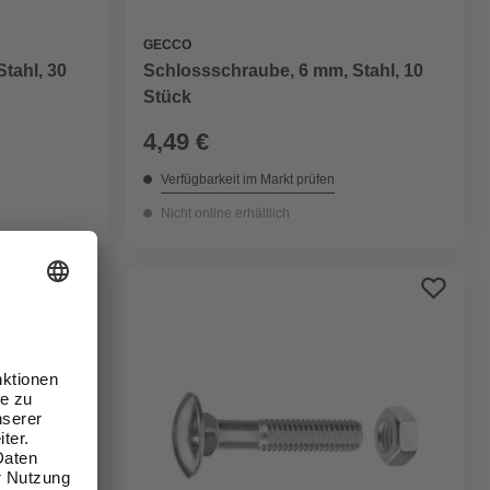
GECCO
tahl, 30
Schlossschraube, 6 mm, Stahl, 10
Stück
4,49 €
Verfügbarkeit im Markt prüfen
Nicht online erhältlich