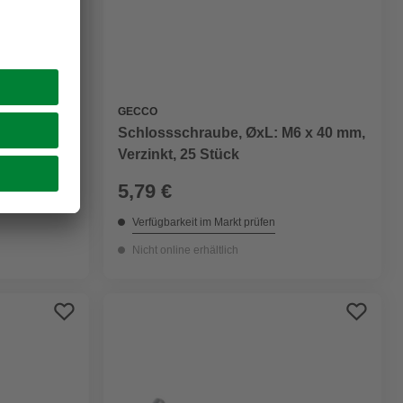
GECCO
tahl, 15
Schlossschraube, ØxL: M6 x 40 mm,
Verzinkt, 25 Stück
5,79 €
Verfügbarkeit im Markt prüfen
Nicht online erhältlich