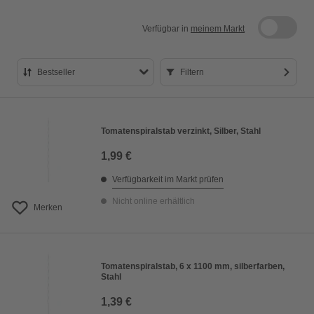
Verfügbar in
meinem Markt
Bestseller
Filtern
Bestseller
Preis aufsteigend
Tomatenspiralstab verzinkt, Silber, Stahl
Preis absteigend
1,99 €
Bewertung
Verfügbarkeit im Markt prüfen
Nicht online erhältlich
Merken
Tomatenspiralstab, 6 x 1100 mm, silberfarben,
Stahl
1,39 €