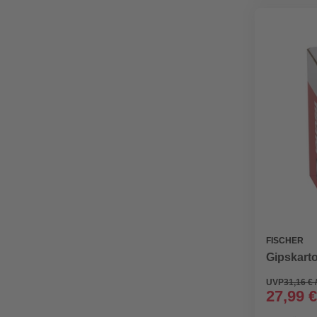
FISCHER
Gipskarto
UVP
31,16 € 
27,99 €