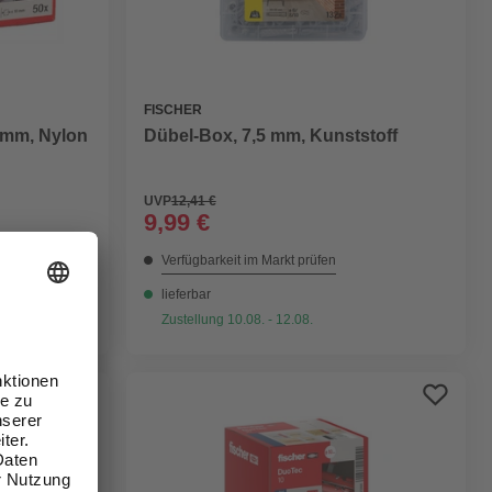
FISCHER
mm, Nylon
Dübel-Box, 7,5 mm, Kunststoff
UVP
12,41 €
9,99 €
Verfügbarkeit im Markt prüfen
lieferbar
Zustellung 10.08. - 12.08.