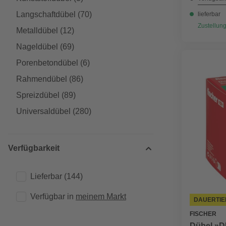
Langschaftdübel
(70)
lieferbar
Zustellung
Metalldübel
(12)
Nageldübel
(69)
Porenbetondübel
(6)
Rahmendübel
(86)
Spreizdübel
(89)
Universaldübel
(280)
Verfügbarkeit
Lieferbar
(144)
Verfügbar in 
meinem Markt
DAUERTIE
FISCHER
Dübel »