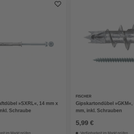
FISCHER
ftdübel »SXRL«, 14 mm x
Gipskartondübel »GKM«, 
nkl. Schraube
mm, inkl. Schrauben
5,99 €
eit im Markt prüfen
Verfügbarkeit im Markt prüfen