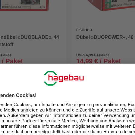
FISCHER
ondübel »DUOBLADE«, 44
Dübel »DUOPOWER«, 40 
tstoff
/ Paket
UVP
16,99 € / Paket
 / Paket
14,99 € / Paket
eit im Markt prüfen
Verfügbarkeit im Markt prüfen
lieferbar
 10.08. - 12.08.
Zustellung 10.08. - 12.08.