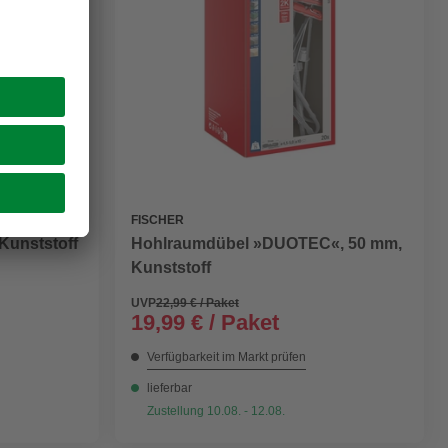
FISCHER
Kunststoff
Hohlraumdübel »DUOTEC«, 50 mm,
Kunststoff
UVP
22,99 € / Paket
19,99 € / Paket
Verfügbarkeit im Markt prüfen
lieferbar
Zustellung 10.08. - 12.08.