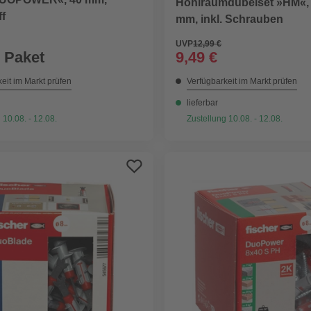
Hohlraumdübelset »HM«,
f
mm, inkl. Schrauben
UVP
12,99 €
/ Paket
9,49 €
eit im Markt prüfen
Verfügbarkeit im Markt prüfen
lieferbar
 10.08. - 12.08.
Zustellung 10.08. - 12.08.