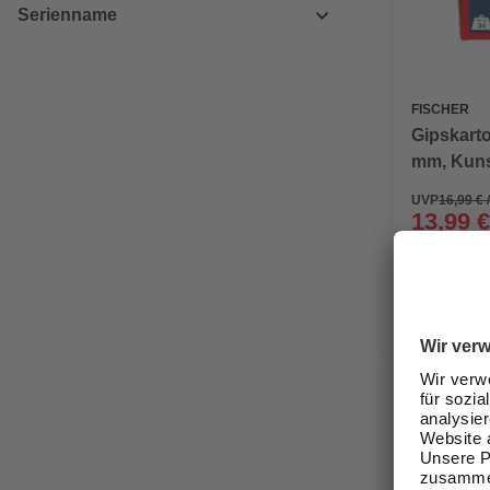
Serienname
FISCHER
Gipskart
mm, Kuns
UVP
16,99 € 
13,99 €
Verfügbark
lieferbar
Zustellung