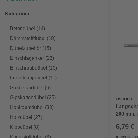
Kategorien
Betondübel
(14)
Dämmstoffdübel
(18)
Dübelzubehör
(15)
Einschlaganker
(22)
Einschraubdübel
(10)
Federklappdübel
(11)
Gasbetondübel
(6)
Gipskartondübel
(25)
FISCHER
Langscha
Hohlraumdübel
(38)
200 mm, i
Holzdübel
(27)
6,79 €
Kippdübel
(8)
Kunststoffdübel
(3)
Verfügbark