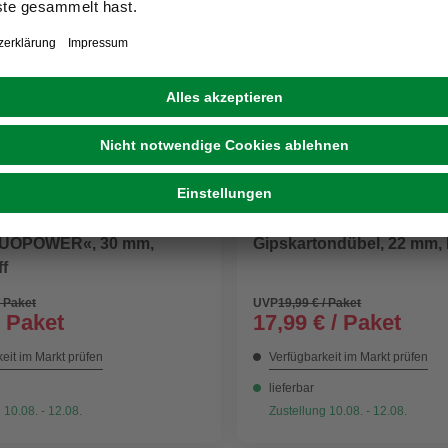
FISCHER
DUOPOWER«, 30 mm,
Gipskartondübel, 22 mm, 
f
/ Paket
UVP
19,99 € / Paket
/ Paket
17,99 € / Paket
eit im Markt prüfen
Verfügbarkeit im Markt prüfen
lieferbar
 10.08. - 12.08.
Zustellung 10.08. - 12.08.