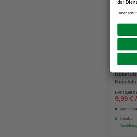
FISCHER
Dübel »
Kunststof
UVP
10,99 € 
9,99 € 
Verfügbark
lieferbar
Zustellung