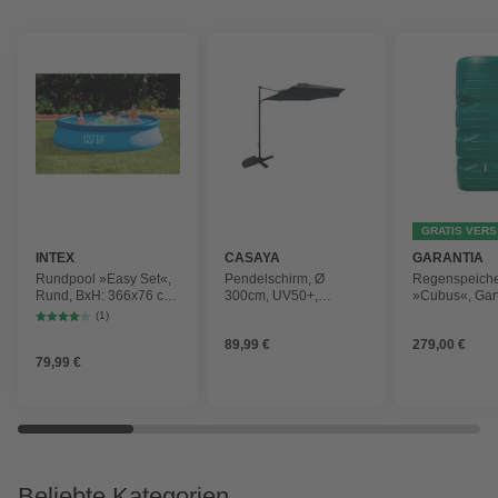
GRATIS VER
INTEX
CASAYA
GARANTIA
Rundpool »Easy Set«,
Pendelschirm, Ø
Regenspeich
Rund, BxH: 366x76 cm,
300cm, UV50+,
»Cubus«, Gar
blau
Alu/Stahl, anthrazit
Fassungsver
(1)
1000 l
89,99 €
279,00 €
79,99 €
Beliebte Kategorien