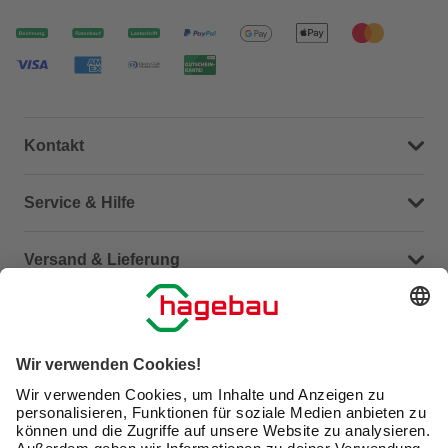
Kontakt
Dein Kontakt zu uns
Service & Hilfe
Häufige Fragen (FAQ)
Versand & Lieferung
Serviceübersicht
Meine Bestellübersicht
Unternehmen
Kontaktseite
Retoure
Newsletter
hagebau connect
Lieferstatus
Marktfinder
Lade unsere App herunter
hagebau Gruppe
Versandkosten
Gutscheinkarte kaufen
Karriere
Click & Reserve