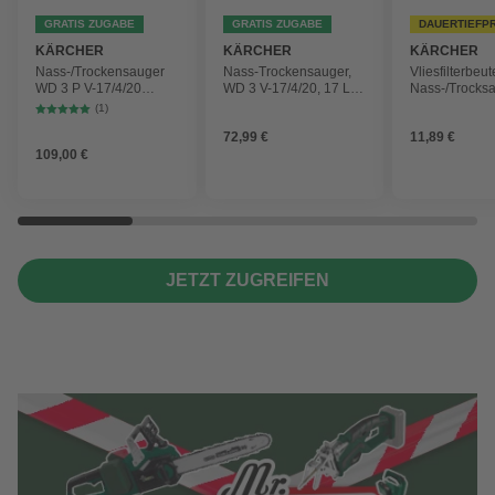
GRATIS ZUGABE
GRATIS ZUGABE
DAUERTIEFP
KÄRCHER
KÄRCHER
KÄRCHER
Nass-/Trockensauger
Nass-Trockensauger,
Vliesfilterbeut
WD 3 P V-17/4/20
WD 3 V-17/4/20, 17 L,
Nass-/Trocks
Workshop mit
1000 W
2 Plus, WD 3,
(1)
Gerätesteckdose, 17-
Battery und 
72,99 €
11,89 €
Liter-Kunststoffbehälter
4 Stück
109,00 €
JETZT ZUGREIFEN