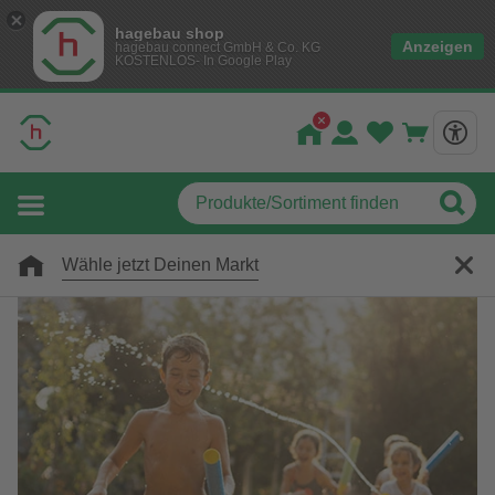
hagebau shop
Anzeigen
hagebau connect GmbH & Co. KG
KOSTENLOS- In Google Play
Wähle jetzt Deinen Markt