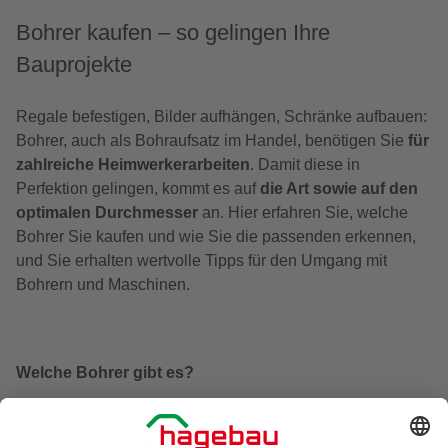
Bohrer kaufen – so gelingen Ihre
Bauprojekte
Regale befestigen, Bilder aufhängen, Schränke aufbauen:
Bohrer, auch als Bohraufsatz im Handel, benötigen Sie
für
zahlreiche Heimwerkerarbeiten
. Damit diese in
Perfektion gelingen, kommt es auf
die Art sowie auf den
optimalen Durchmesser
an. Hier erfahren Sie, welche
Bohrer Sie kaufen und wie Sie die passenden erkennen,
und Sie erhalten wertvolle Tipps für den Umgang mit
Bohrern und Maschinen.
Welche Bohrer gibt es?
Die Bohrmaschine kommt für zahlreiche
Handwerksarbeiten zum Einsatz. Mit ihr fertigen Sie