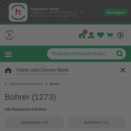
hagebau shop
Anzeigen
hagebau connect GmbH & Co. KG
KOSTENLOS- In Google Play
Wähle jetzt Deinen Markt
Zubehör Bohrmaschinen
Bohrer
Bohrer
(1273)
Alle Kategorien in Bohrer
Betonbohrer
(70)
Bohrersets
(71)