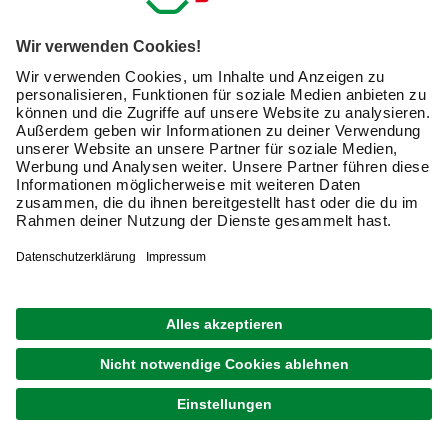
Löcher für schwere Bilder, Wandboards, und um
Regale sicher zu befestigen
. Bei Renovierungsarbeiten
sind häufig auch Metallbohrer gefragt, etwa um zwei Teile
miteinander zu verbinden.
Bei Fliesen sind besondere
Vorsicht und spezielle Aufsätze angezeigt
, damit sie
nicht bersten.
Für die verschiedenen Untergründe
optimal daran
angepasste Bohrer kaufen
:
Metallbohrer
Holzbohrer
Stein- und Betonbohrer
Fliesenbohrer