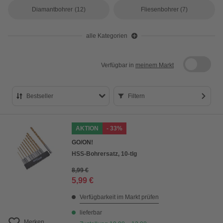
Diamantbohrer
(12)
Fliesenbohrer
(7)
alle Kategorien
Verfügbar in
meinem Markt
Bestseller
Filtern
Bestseller
AKTION
- 33%
Preis aufsteigend
GO/ON!
Preis absteigend
HSS-Bohrersatz, 10-tlg
Bewertung
8,99 €
5,99 €
Verfügbarkeit im Markt prüfen
lieferbar
Merken