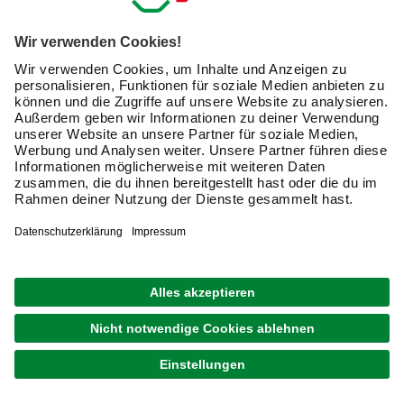
Hochwertige Artikel zur Hundepflege ganz
bequem online bestellen
Sie möchten Hundepflegeartikel wie zum Beispiel
Shampoos, eine Schermaschine oder eine Hundebürste
kaufen, ohne lange Anfahrten zum Zoofachhandel in Kauf
nehmen zu müssen? Dann bestellen Sie alles, was Sie
zur Pflege Ihres vierbeinigen Lieblings benötigen, ganz
einfach und bequem im Online-Shop von hagebaumarkt.
Newsletter: Zusammen
machen wir Dein Zuhause zu
einem schöneren Ort.