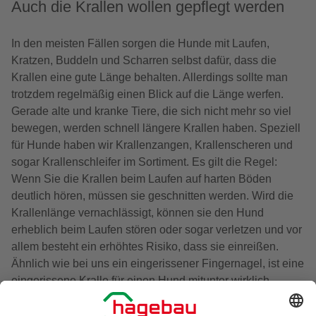
Auch die Krallen wollen gepflegt werden
In den meisten Fällen sorgen die Hunde mit Laufen,
Kratzen, Buddeln und Scharren selbst dafür, dass die
Krallen eine gute Länge behalten. Allerdings sollte man
trotzdem regelmäßig einen Blick auf die Länge werfen.
Gerade alte und kranke Tiere, die sich nicht mehr so viel
bewegen, werden schnell längere Krallen haben. Speziell
für Hunde haben wir Krallenzangen, Krallenscheren und
sogar Krallenschleifer im Sortiment. Es gilt die Regel:
Wenn Sie die Krallen beim Laufen auf harten Böden
deutlich hören, müssen sie geschnitten werden. Wird die
Krallenlänge vernachlässigt, können sie den Hund
erheblich beim Laufen stören oder sogar verletzen und vor
allem besteht ein erhöhtes Risiko, dass sie einreißen.
Ähnlich wie bei uns ein eingerissener Fingernagel, ist eine
eingerissene Kralle für einen Hund mitunter wirklich
unangenehm.