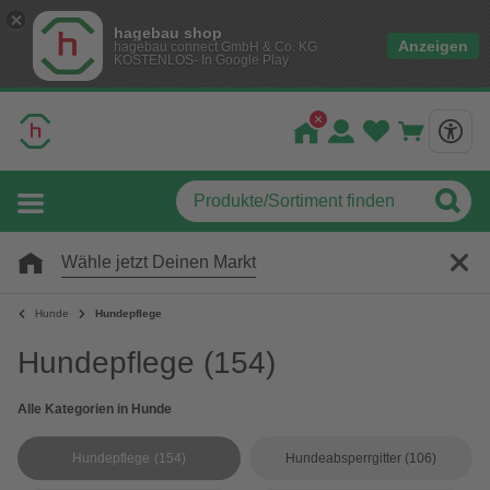
hagebau shop
Anzeigen
hagebau connect GmbH & Co. KG
KOSTENLOS- In Google Play
Wähle jetzt Deinen Markt
Hunde
Hundepflege
Hundepflege
(154)
Alle Kategorien in Hunde
Hundepflege
(154)
Hundeabsperrgitter
(106)