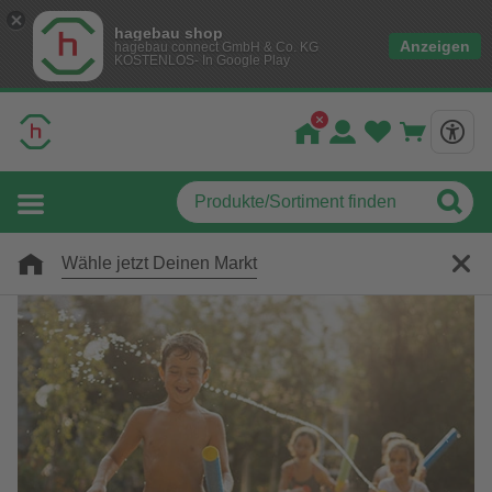
hagebau shop
Anzeigen
hagebau connect GmbH & Co. KG
KOSTENLOS- In Google Play
Wähle jetzt Deinen Markt