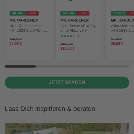
AKTION
- 42%
AKTION
- 20%
AKTION
- 
MR. GARDENER
MR. GARDENER
MR. GARDE
Akku-Rasentrimmer
Akku-Sense »P-X-C«,
Akku-Hecken
»AT 1824-3 Li PXC«,
ohne Akku, 36 V
»AH 1846-2 L
inkl. 2x Akku
ohne Akku
(1)
109,00 €
54,99 €
62,99 €
39,99 €
139,00 €
111,00 €
JETZT SPAREN
Lass Dich inspirieren & beraten