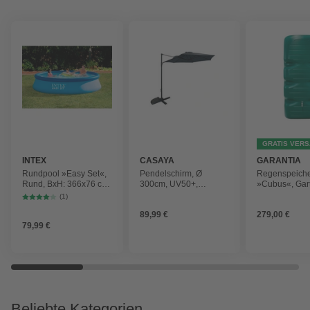
GRATIS VER
INTEX
CASAYA
GARANTIA
Rundpool »Easy Set«,
Pendelschirm, Ø
Regenspeich
Rund, BxH: 366x76 cm,
300cm, UV50+,
»Cubus«, Gar
blau
Alu/Stahl, anthrazit
Fassungsver
(1)
1000 l
89,99 €
279,00 €
79,99 €
Beliebte Kategorien