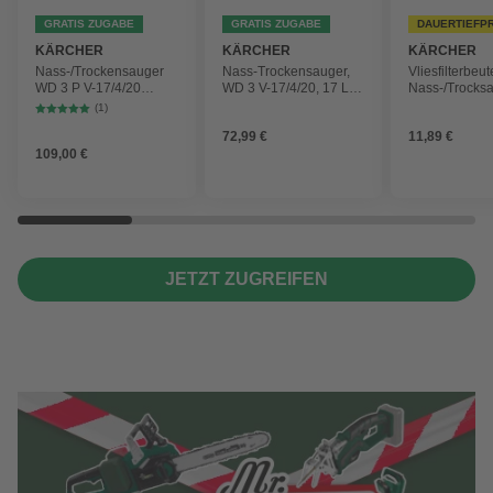
GRATIS ZUGABE
GRATIS ZUGABE
DAUERTIEFP
KÄRCHER
KÄRCHER
KÄRCHER
Nass-/Trockensauger
Nass-Trockensauger,
Vliesfilterbeut
WD 3 P V-17/4/20
WD 3 V-17/4/20, 17 L,
Nass-/Trocks
Workshop mit
1000 W
2 Plus, WD 3,
(1)
Gerätesteckdose, 17-
Battery und 
72,99 €
11,89 €
Liter-Kunststoffbehälter
4 Stück
109,00 €
JETZT ZUGREIFEN