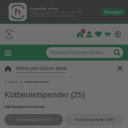
hagebau shop
Anzeigen
hagebau connect GmbH & Co. KG
KOSTENLOS- In Google Play
Wähle jetzt Deinen Markt
Hunde
Kotbeutelspender
Kotbeutelspender
(25)
Alle Kategorien in Hunde
Kotbeutelspender
(25)
Hundeabsperrgitter
(106)