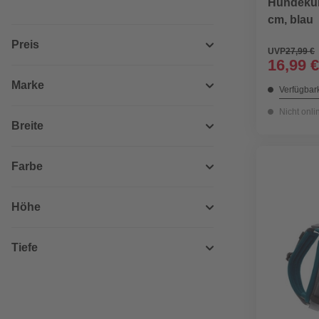
Hundeküh
cm, blau
Preis
UVP
27,99 €
16,99 €
Marke
Verfügbark
Nicht onli
Breite
Farbe
Höhe
Tiefe