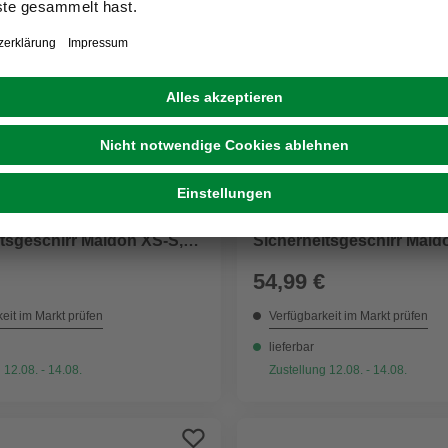
HUNTER
tsgeschirr »Maldon«,
Sicherheitsgeschirr »Mal
tsgeschirr Maldon XS-S,
Sicherheitsgeschirr Mald
au
petrol/grau
54,99 €
eit im Markt prüfen
Verfügbarkeit im Markt prüfen
lieferbar
 12.08. - 14.08.
Zustellung 12.08. - 14.08.