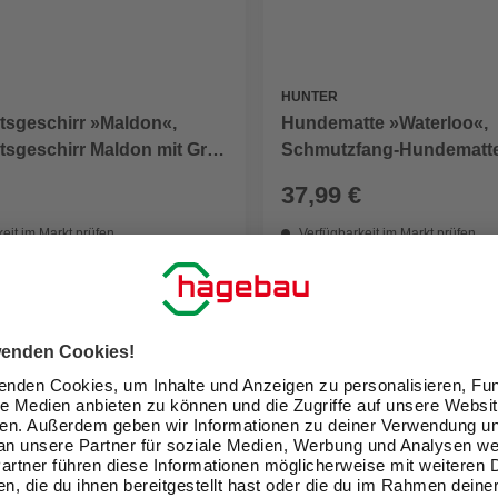
HUNTER
tsgeschirr »Maldon«,
Hundematte »Waterloo«,
tsgeschirr Maldon mit Griff
Schmutzfang-Hundematte
ol/grau
L (90 x 60 cm), grau
37,99 €
eit im Markt prüfen
Verfügbarkeit im Markt prüfen
lieferbar
 12.08. - 14.08.
Zustellung 12.08. - 14.08.