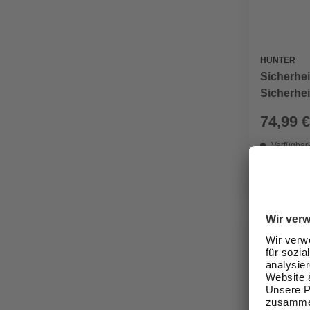
HUNTER
Sicherhei
Sicherhei
S-M, petr
74,99 €
Verfügbark
lieferbar
Zustellung