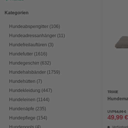
Kategorien
Hundeabsperrgitter
(106)
Hundeadressanhänger
(11)
Hundefreilauftüren
(3)
Hundefutter
(1616)
Hundegeschirr
(632)
Hundehalsbänder
(1759)
Hundehütten
(7)
Hundekleidung
(447)
TRIXIE
Hundemat
Hundeleinen
(1144)
Hundenäpfe
(235)
UVP
54,99 €
49,99 €
Hundepflege
(154)
Hundepools
(4)
Verfügbark