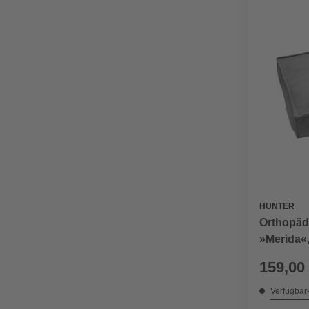
HUNTER
Orthopäd
»Merida«
Hundekiss
159,00
anthrazit
Verfügbark