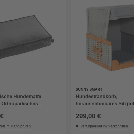
SUNNY SMART
ische Hundematte
Hundestrandkorb,
, Orthopädisches
herausnehmbares Sitzpols
en Merida L (100 x 70 cm),
LxBxH: 83x82x109 cm, g
 €
299,00 €
eit im Markt prüfen
Verfügbarkeit im Markt prüfen