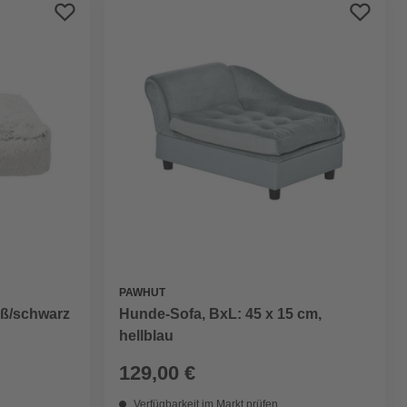
Preis aufsteigend
Preis absteigend
Bewertung
PAWHUT
Hunde-Sofa, BxL: 45 x 15 cm,
iß/schwarz
hellblau
129,00 €
Verfügbarkeit im Markt prüfen