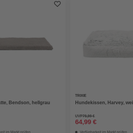
TRIXIE
te, Bendson, hellgrau
Hundekissen, Harvey, we
UVP
79,99 €
64,99 €
eit im Markt prüfen
Verfügbarkeit im Markt prüfen