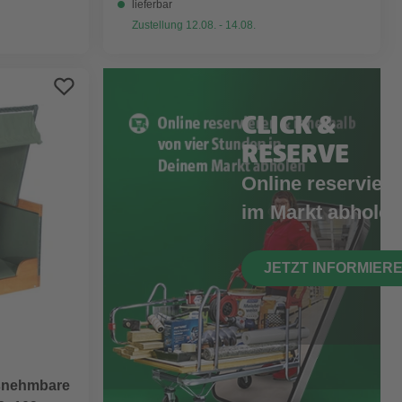
lieferbar
Zustellung 12.08. - 14.08.
CLICK &
RESERVE
Online reserviere
im Markt abholen
JETZT INFORMIER
snehmbare