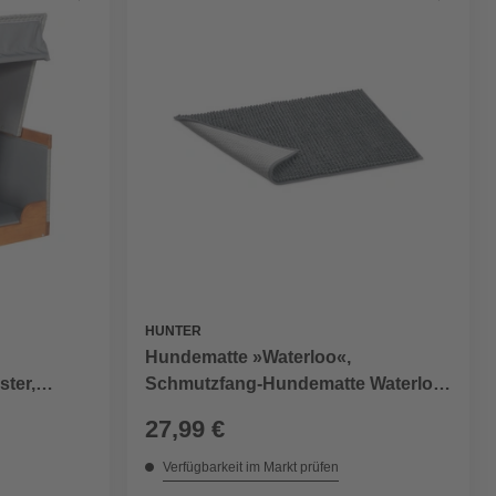
HUNTER
Hundematte »Waterloo«,
ter,
Schmutzfang-Hundematte Waterloo
rau
M (80 x 60 cm), grau
27,99 €
Verfügbarkeit im Markt prüfen