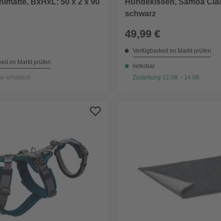
lmatte, BxHxL: 50 x 2 x 90
Hundekissen, Samoa Clas
schwarz
49,99 €
Verfügbarkeit im Markt prüfen
eit im Markt prüfen
lieferbar
ne erhältlich
Zustellung 12.08. - 14.08.