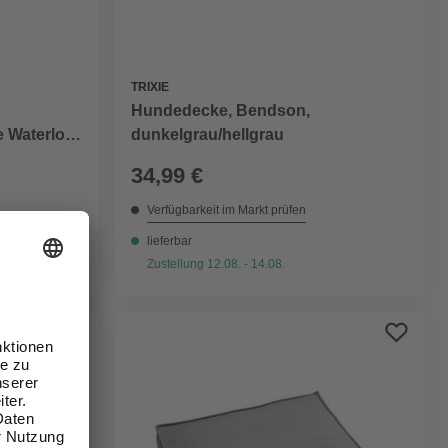
TRIXIE
Hundedecke, Bendson,
 Waterloo
dunkelgrau/hellgrau
34,99 €
Verfügbarkeit im Markt prüfen
lieferbar
Zustellung 12.08. - 14.08.