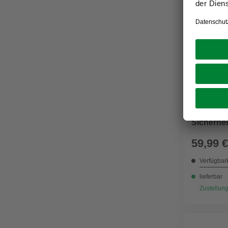
HUNTER
Sicherhei
Sicherhei
petrol/gr
59,99 €
Verfügbark
lieferbar
Zustellung