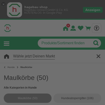
hagebau shop
Anzeigen
hagebau connect GmbH & Co. KG
KOSTENLOS- In Google Play
Wähle jetzt Deinen Markt
Hunde
Maulkörbe
Maulkörbe
(50)
Alle Kategorien in Hunde
Maulkörbe
(50)
Hundeabsperrgitter
(106)