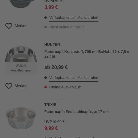
UVP
4,99 €
3,99 €
Verfügbarkeit im Markt prüfen
Merken
Nicht online erhältlich
HUNTER
Futternapf, Kunststoff, 700 ml, BxHxL: 22 x 7,5 x
22 cm
Weitere
ab
20,99 €
Ausführungen
Verfügbarkeit im Markt prüfen
Merken
Online ausverkauft
TRIXIE
Futternapf »Edelstahlnapf«, ø: 17 cm
UVP
10,99 €
9,99 €