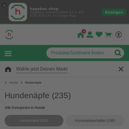
hagebau shop
Anzeigen
hagebau connect GmbH & Co. KG
KOSTENLOS- In Google Play
Wähle jetzt Deinen Markt
Hunde
Hundenäpfe
Hundenäpfe
(235)
Alle Kategorien in Hunde
Hundenäpfe
(235)
Hundeabsperrgitter
(106)