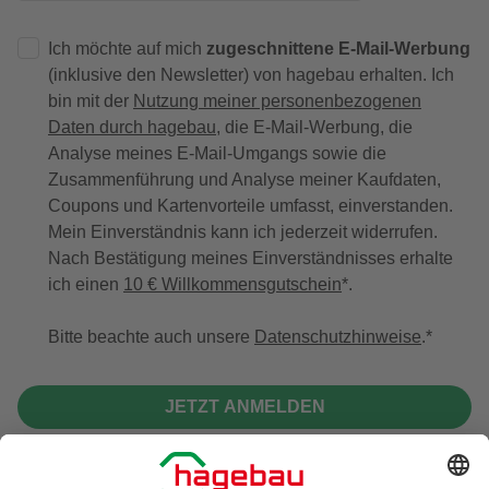
Ich möchte auf mich
zugeschnittene E-Mail-Werbung
(inklusive den Newsletter) von hagebau erhalten. Ich
bin mit der
Nutzung meiner personenbezogenen
Daten durch hagebau
, die E-Mail-Werbung, die
Analyse meines E-Mail-Umgangs sowie die
Zusammenführung und Analyse meiner Kaufdaten,
Coupons und Kartenvorteile umfasst, einverstanden.
Mein Einverständnis kann ich jederzeit widerrufen.
Nach Bestätigung meines Einverständnisses erhalte
ich einen
10 € Willkommensgutschein
*.
Bitte beachte auch unsere
Datenschutzhinweise
.
JETZT ANMELDEN