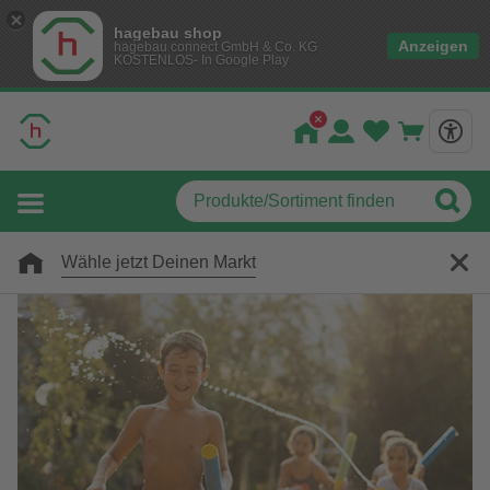
hagebau shop
Anzeigen
hagebau connect GmbH & Co. KG
KOSTENLOS- In Google Play
Wähle jetzt Deinen Markt