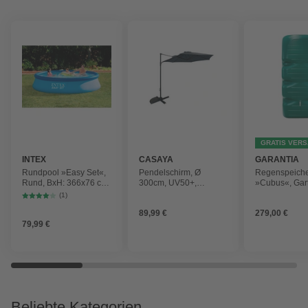
GRATIS VER
INTEX
CASAYA
GARANTIA
Rundpool »Easy Set«,
Pendelschirm, Ø
Regenspeich
Rund, BxH: 366x76 cm,
300cm, UV50+,
»Cubus«, Gar
blau
Alu/Stahl, anthrazit
Fassungsver
(1)
1000 l
89,99 €
279,00 €
79,99 €
Beliebte Kategorien