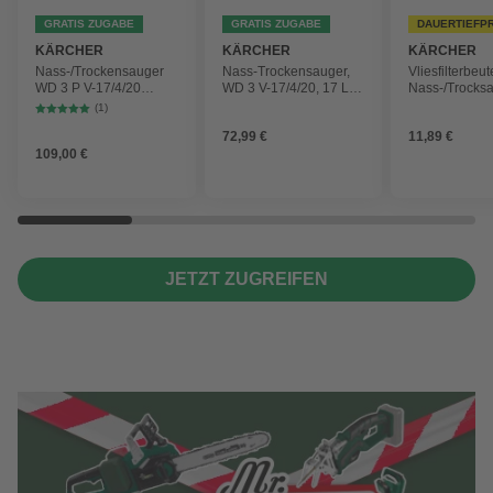
GRATIS ZUGABE
GRATIS ZUGABE
DAUERTIEFP
KÄRCHER
KÄRCHER
KÄRCHER
Nass-/Trockensauger
Nass-Trockensauger,
Vliesfilterbeut
WD 3 P V-17/4/20
WD 3 V-17/4/20, 17 L,
Nass-/Trocks
Workshop mit
1000 W
2 Plus, WD 3,
(1)
Gerätesteckdose, 17-
Battery und 
72,99 €
11,89 €
Liter-Kunststoffbehälter
4 Stück
109,00 €
JETZT ZUGREIFEN