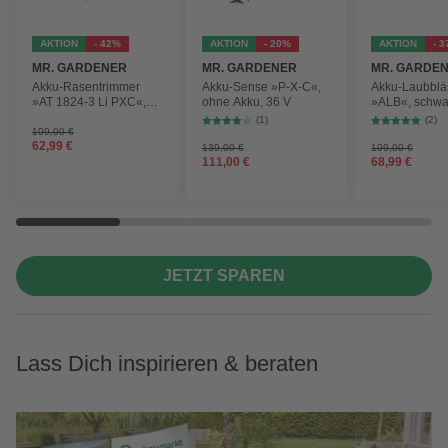
AKTION
- 42%
AKTION
- 20%
AKTION
- 
MR. GARDENER
MR. GARDENER
MR. GARDE
Akku-Rasentrimmer
Akku-Sense »P-X-C«,
Akku-Laubblä
»AT 1824-3 Li PXC«,
ohne Akku, 36 V
»ALB«, schwa
inkl. 2x Akku
max.
(1)
(2)
Blasgeschwind
109,00 €
62,99 €
210 km/h
139,00 €
109,00 €
111,00 €
68,99 €
JETZT SPAREN
Lass Dich inspirieren & beraten