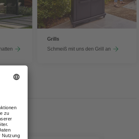
Grills
hatten
Schmeiß mit uns den Grill an