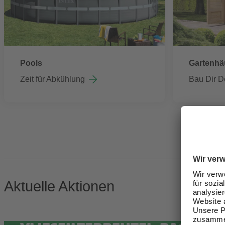
Pools
Gartenhä
Zeit für Abkühlung
Bau Dir D
Aktuelle Aktionen