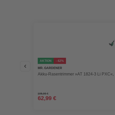
AKTION
- 42%
MR. GARDENER
Akku-Rasentrimmer »AT 1824-3 Li PXC«, i
109,00 €
62,99 €