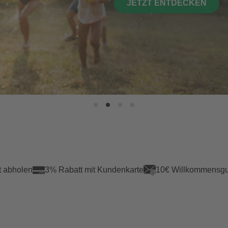
JETZT ENTDECKEN
t abholen
3% Rabatt mit Kundenkarte
10€ Willkommensgu