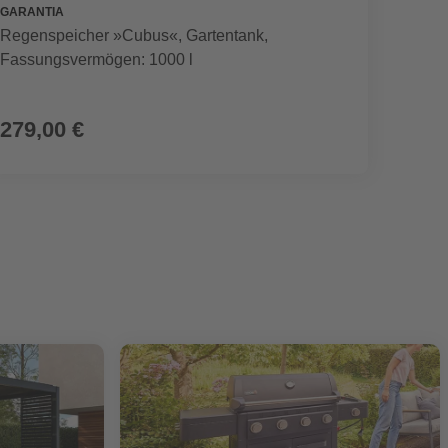
GARANTIA
SEGWA
Regenspeicher »Cubus«, Gartentank,
Mährob
Fassungsvermögen: 1000 l
899,00 €
279,00 €
799,