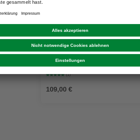
GRATIS ZUGABE
KÄRCHER
Nass-/Trockensauger WD 3 P V-17/4/20 Wo
Kunststoffbehälter
(1)
109,00 €