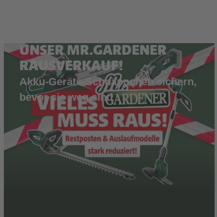
UNSER MR.GARDENER
RAUSVERKAUF!
Akku-Geräte-Schnäppchen sichern,
bevor sie weg sind