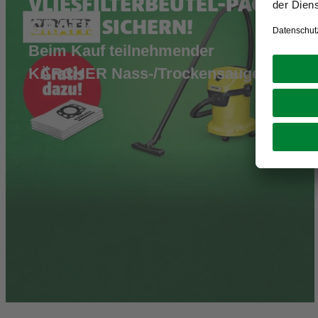
VLIESFILTERBEUTEL-PACK
GRATIS SICHERN!
Beim Kauf teilnehmender
KÄRCHER Nass-/Trockensauger