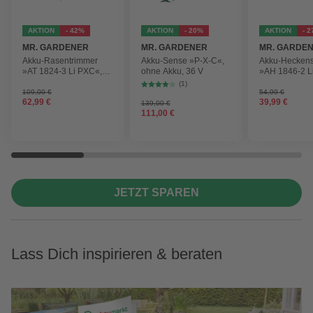
AKTION
- 42%
AKTION
- 20%
AKTION
- 
MR. GARDENER
MR. GARDENER
MR. GARDE
Akku-Rasentrimmer
Akku-Sense »P-X-C«,
Akku-Hecken
»AT 1824-3 Li PXC«,
ohne Akku, 36 V
»AH 1846-2 L
inkl. 2x Akku
ohne Akku
(1)
109,00 €
54,99 €
62,99 €
39,99 €
139,00 €
111,00 €
JETZT SPAREN
Lass Dich inspirieren & beraten