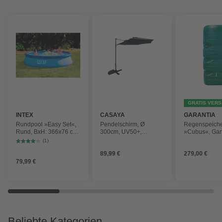
GRATIS VER
INTEX
CASAYA
GARANTIA
Rundpool »Easy Set«,
Pendelschirm, Ø
Regenspeich
Rund, BxH: 366x76 cm,
300cm, UV50+,
»Cubus«, Gar
blau
Alu/Stahl, anthrazit
Fassungsver
(1)
1000 l
89,99 €
279,00 €
79,99 €
Beliebte Kategorien