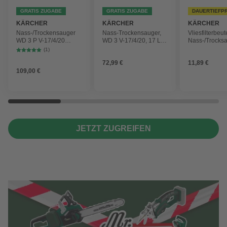
GRATIS ZUGABE
GRATIS ZUGABE
DAUERTIEFP
KÄRCHER
KÄRCHER
KÄRCHER
Nass-/Trockensauger
Nass-Trockensauger,
Vliesfilterbeut
WD 3 P V-17/4/20
WD 3 V-17/4/20, 17 L,
Nass-/Trocks
Workshop mit
1000 W
2 Plus, WD 3,
(1)
Gerätesteckdose, 17-
Battery und 
72,99 €
11,89 €
Liter-Kunststoffbehälter
4 Stück
109,00 €
JETZT ZUGREIFEN