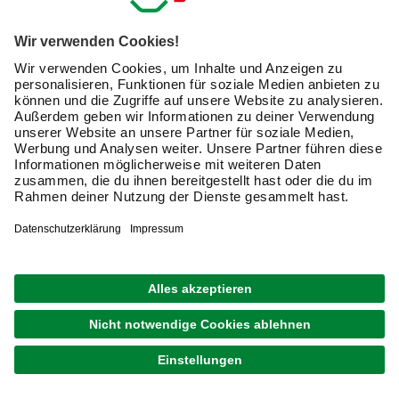
Kontakt
Dein Kontakt zu uns
Service & Hilfe
Häufige Fragen (FAQ)
Versand & Lieferung
Serviceübersicht
Meine Bestellübersicht
Unternehmen
Kontaktseite
Retoure
Newsletter
hagebau connect
Lieferstatus
Marktfinder
Lade unsere App herunter
hagebau Gruppe
Versandkosten
Gutscheinkarte kaufen
Karriere
Click & Reserve
Guthabenabfrage Gutscheinkarte
Barrierefreiheitserklärung
Click & Collect
Produktbewertungen