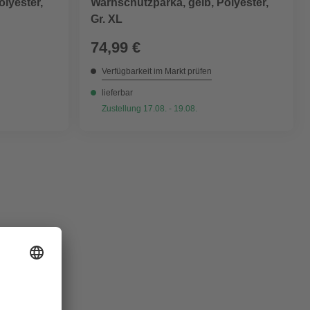
olyester,
Warnschutzparka, gelb, Polyester,
Gr. XL
74,99 €
Verfügbarkeit im Markt prüfen
lieferbar
Zustellung 17.08. - 19.08.