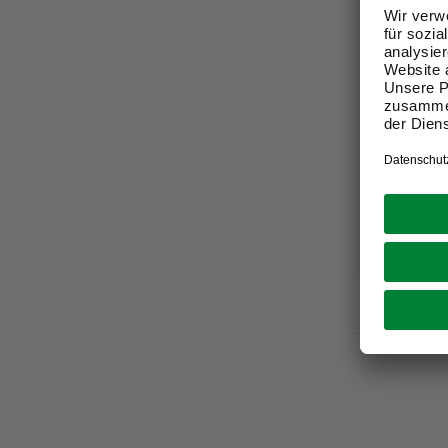
BULLSTAR
Warnschut
Gr. M
74,99 €
Verfügbark
lieferbar
Zustellung