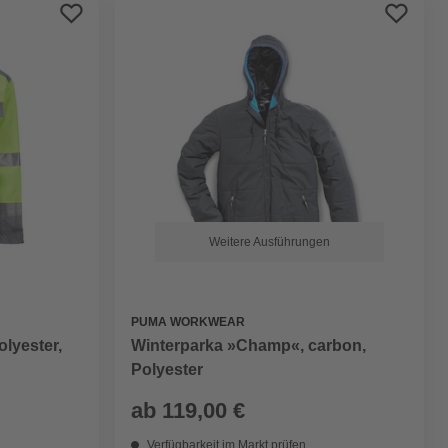
Preis aufsteigend
Preis absteigend
Bewertung
Weitere Ausführungen
PUMA WORKWEAR
olyester,
Winterparka »Champ«, carbon,
Polyester
ab
119,00 €
Verfügbarkeit im Markt prüfen