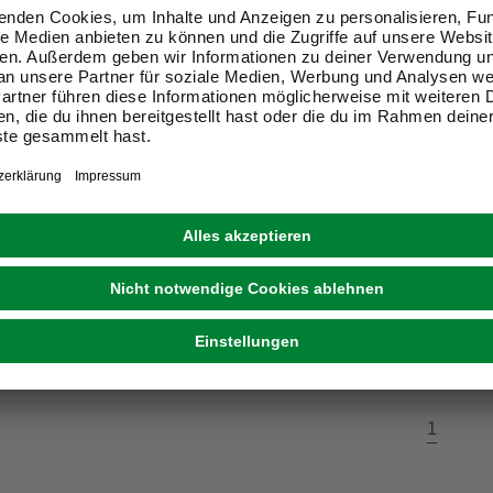
zparka, gelb, Polyester,
eit im Markt prüfen
 17.08. - 19.08.
1