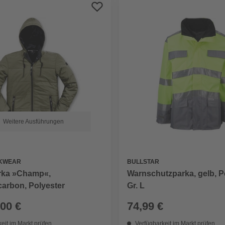
Weitere Ausführungen
KWEAR
BULLSTAR
rka »Champ«,
Warnschutzparka, gelb, P
carbon, Polyester
Gr. L
,00 €
74,99 €
eit im Markt prüfen
Verfügbarkeit im Markt prüfen