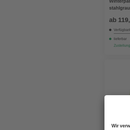
Winterpa
stahlgrau
ab
119
Verfügbark
lieferbar
Zustellung