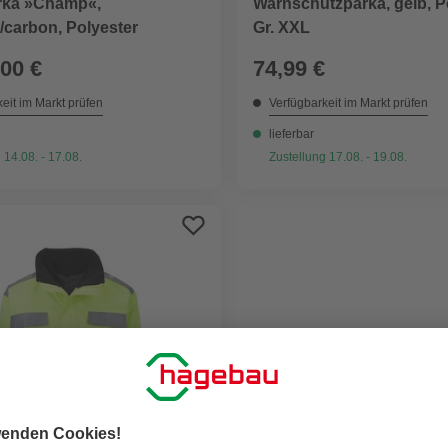
rka »Champ«,
Warnschutzparka, gelb, P
/carbon, Polyester
Gr. XXL
,00 €
74,99 €
eit im Markt prüfen
Verfügbarkeit im Markt prüfen
lieferbar
 14.08. - 17.08.
Zustellung 17.08. - 19.08.