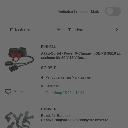
Verfügbar in
meinem Markt
Bestseller
Filtern
Bestseller
EINHELL
Preis aufsteigend
Akku-Gürtel »Power X-Change «, GE-PB 36/18 Li,
geeignet für 36 V/18 V Geräte
Preis absteigend
67,99 €
Bewertung
Verfügbarkeit im Markt prüfen
lieferbar
Merken
Zustellung 15.08. - 18.08.
CONNEX
Band, für Bau- und
Renovierungsarbeiten/Hobby/Heimwerke