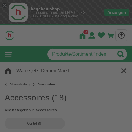
hagebau shop
Anzeigen
hagebau connect GmbH & Co. KG
KOSTENLOS- In Google Play
Wähle jetzt Deinen Markt
Arbeitskleidung
Accessoires
Accessoires
(18)
Alle Kategorien in Accessoires
Gürtel
(9)