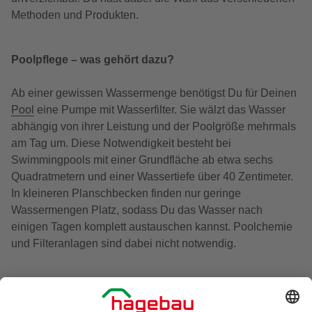
Methoden und Produkten.
Poolpflege – was gehört dazu?
Ab einer gewissen Wassermenge benötigst Du für Deinen
Pool
eine Pumpe mit Wasserfilter. Sie wälzt das Wasser
abhängig von ihrer Leistung und der Poolgröße mehrmals
am Tag um. Diese Notwendigkeit besteht bei
Swimmingpools mit einer Grundfläche ab etwa sechs
Quadratmetern und einer Wassertiefe über 40 Zentimeter.
In kleineren Planschbecken finden nur geringe
Wassermengen Platz, sodass Du das Wasser nach
einigen Tagen komplett austauschen kannst. Poolchemie
und Filteranlagen sind dabei nicht notwendig.
Kleine Framepools mit Stahlrohrrahmen oder
selbstaufrichtende Pools mit einem aufblasbaren Rand