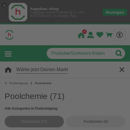
hagebau shop
Anzeigen
hagebau connect GmbH & Co. KG
KOSTENLOS- In Google Play
Wähle jetzt Deinen Markt
Poolreinigung
Poolchemie
Poolchemie
(71)
Alle Kategorien in Poolreinigung
Poolchemie
(71)
Poolbürsten
(9)