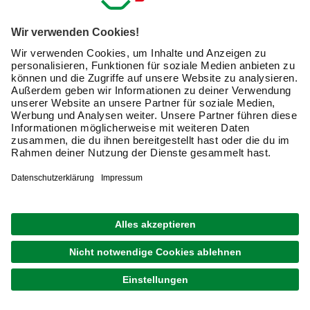
haben meist einen Durchmesser von drei bis fünf Metern
bei einer Wasserhöhe von 80 bis 100 Zentimetern. Diese
Pools sind häufig als Komplettset mit einer
Wasserfilteranlage
erhältlich. Die Papierfilter dieser
Pumpen solltest Du regelmäßig ausspülen und bei starker
Verschmutzung auswechseln.
Für größere Pools ist die
Verwendung einer Sandfilteranlage empfehlenswert.
Pumpen mit Sandfilter sind leistungsstark und filtern feine
und grobe Verschmutzungen zuverlässig aus dem Wasser
heraus. Ferner benötigst Du für die Poolpflege:
einen Kescher
Poolreiniger
Poolchemie
einen pH-Test
einen Poolsauger