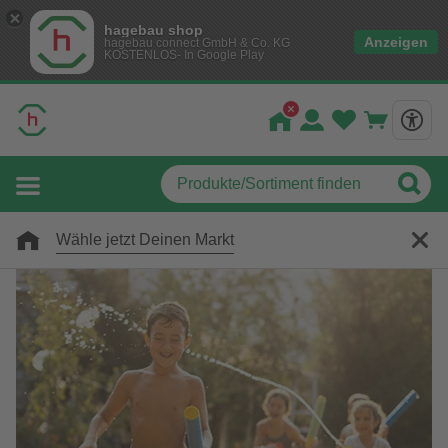
hagebau shop
Anzeigen
hagebau connect GmbH & Co. KG
KOSTENLOS- In Google Play
Wähle jetzt Deinen Markt