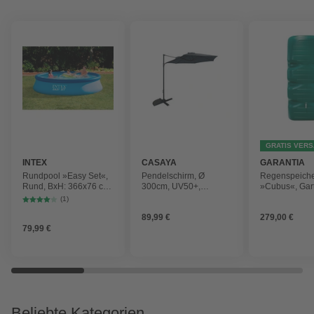
GRATIS VER
INTEX
CASAYA
GARANTIA
Rundpool »Easy Set«,
Pendelschirm, Ø
Regenspeich
Rund, BxH: 366x76 cm,
300cm, UV50+,
»Cubus«, Gar
blau
Alu/Stahl, anthrazit
Fassungsver
(1)
1000 l
89,99 €
279,00 €
79,99 €
Beliebte Kategorien