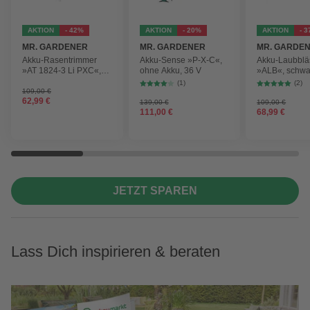
AKTION
- 42%
AKTION
- 20%
AKTION
- 
MR. GARDENER
MR. GARDENER
MR. GARDE
Akku-Rasentrimmer
Akku-Sense »P-X-C«,
Akku-Laubblä
»AT 1824-3 Li PXC«,
ohne Akku, 36 V
»ALB«, schwa
inkl. 2x Akku
max.
(1)
(2)
Blasgeschwind
109,00 €
62,99 €
210 km/h
139,00 €
109,00 €
111,00 €
68,99 €
JETZT SPAREN
Lass Dich inspirieren & beraten