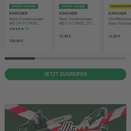
GRATIS ZUGABE
GRATIS ZUGABE
DAUERTIEFP
KÄRCHER
KÄRCHER
KÄRCHER
Nass-/Trockensauger
Nass-Trockensauger,
Vliesfilterbeut
WD 3 P V-17/4/20
WD 3 V-17/4/20, 17 L,
Nass-/Trocks
Workshop mit
1000 W
2 Plus, WD 3,
(1)
Gerätesteckdose, 17-
Battery und 
72,99 €
11,89 €
Liter-Kunststoffbehälter
4 Stück
109,00 €
JETZT ZUGREIFEN