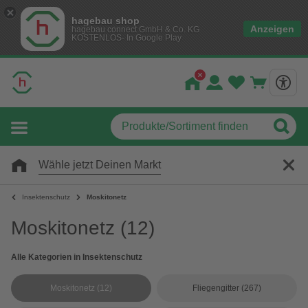
hagebau shop
Anzeigen
hagebau connect GmbH & Co. KG
KOSTENLOS- In Google Play
Wähle jetzt Deinen Markt
Insektenschutz
Moskitonetz
Moskitonetz
(12)
Alle Kategorien in Insektenschutz
Moskitonetz
(12)
Fliegengitter
(267)