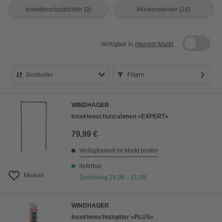
Insektenschutzlichter
(3)
Mückenstecker
(16)
Verfügbar in
meinem Markt
Bestseller
Filtern
Bestseller
WINDHAGER
Preis aufsteigend
Insektenschutzrahmen »EXPERT«
Preis absteigend
79,99 €
Bewertung
Verfügbarkeit im Markt prüfen
lieferbar
Merken
Zustellung 19.08. - 21.08.
WINDHAGER
Insektenschutzgitter »PLUS«