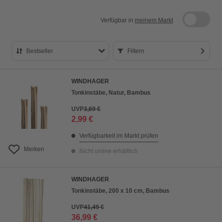
Verfügbar in
meinem Markt
Bestseller
Filtern
Bestseller
WINDHAGER
Preis aufsteigend
Tonkinstäbe, Natur, Bambus
Preis absteigend
UVP
3,69 €
2,99 €
Bewertung
Verfügbarkeit im Markt prüfen
Merken
Nicht online erhältlich
WINDHAGER
Tonkinstäbe, 200 x 10 cm, Bambus
UVP
41,49 €
36,99 €