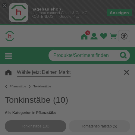
hagebau shop
Anzeigen
hagebau connect GmbH & Co. KG
KOSTENLOS- In Google Play
Wähle jetzt Deinen Markt
Pflanzstäbe
Tonkinstäbe
Tonkinstäbe
(10)
Alle Kategorien in Pflanzstäbe
Tonkinstäbe
(10)
Tomatenspiralstab
(5)