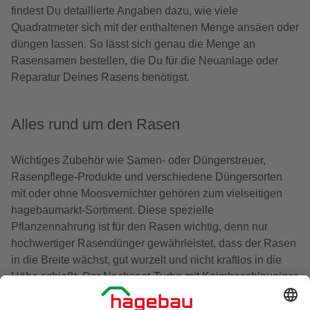
findest Du detaillierte Angaben dazu, wie viele
Quadratmeter sich mit der enthaltenen Menge ansäen oder
düngen lassen. So lässt sich genau die Menge an
Rasensamen bestellen, die Du für die Neuanlage oder
Reparatur Deines Rasens benötigst.
Alles rund um den Rasen
Wichtiges Zubehör wie Samen- oder Düngerstreuer,
Rasenpflege-Produkte und verschiedene Düngersorten
mit oder ohne Moosvernichter gehören zum vielseitigen
hagebaumarkt-Sortiment. Diese spezielle
Pflanzennahrung ist für den Rasen wichtig, denn nur
hochwertiger Rasendünger gewährleistet, dass der Rasen
in die Breite wächst, gut wurzelt und nicht kraftlos in die
Höhe schießt. Der Nachsaat-Turbo mit Keimbeschleuniger
schließt schnell die Lücken in bereits vorhandenen
Rasenflächen. Fugensand verhilft zu unkrautfreien Wegen