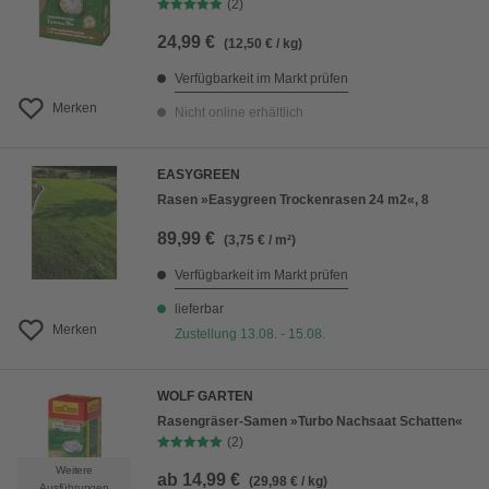
(2)
24,99 €
(12,50 € / kg)
Verfügbarkeit im Markt prüfen
Merken
Nicht online erhältlich
EASYGREEN
Rasen »Easygreen Trockenrasen 24 m2«, 8
89,99 €
(3,75 € / m²)
Verfügbarkeit im Markt prüfen
lieferbar
Merken
Zustellung 13.08. - 15.08.
WOLF GARTEN
Rasengräser-Samen »Turbo Nachsaat Schatten«
(2)
Weitere
ab
14,99 €
(29,98 € / kg)
Ausführungen