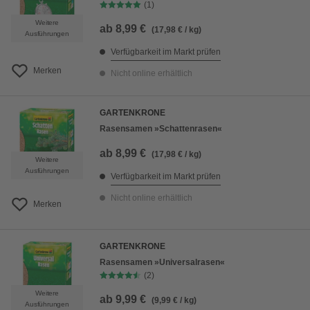
(1)
Weitere
ab
8,99 €
(17,98 € / kg)
Ausführungen
Verfügbarkeit im Markt prüfen
Merken
Nicht online erhältlich
GARTENKRONE
Rasensamen »Schattenrasen«
ab
8,99 €
(17,98 € / kg)
Weitere
Ausführungen
Verfügbarkeit im Markt prüfen
Nicht online erhältlich
Merken
GARTENKRONE
Rasensamen »Universalrasen«
(2)
Weitere
ab
9,99 €
(9,99 € / kg)
Ausführungen