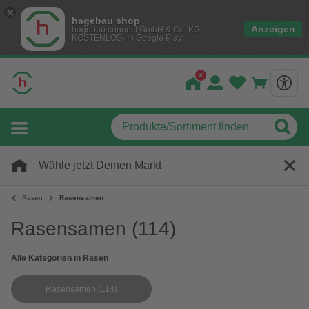
hagebau shop
Anzeigen
hagebau connect GmbH & Co. KG
KOSTENLOS- In Google Play
Wähle jetzt Deinen Markt
Rasen
Rasensamen
Rasensamen
(114)
Alle Kategorien in Rasen
Rasensamen
(114)