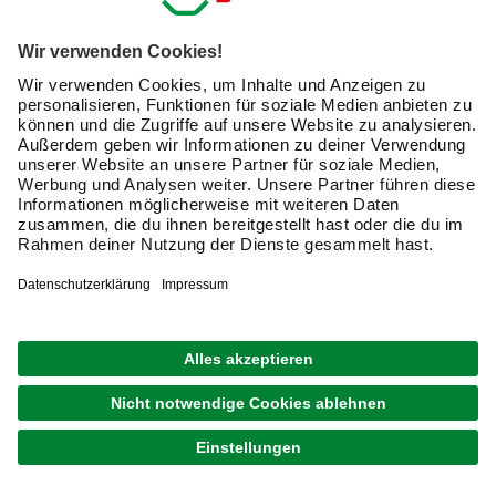
und Terrassensteinen. Der Kauf von Rasensamen ist
Vertrauenssache. Damit genau die geeigneten Gräser aus
dem Saatgut sprießen, ist zum einen Kenntnis oder die
qualifizierte Beratung durch die Profis von hagebau.de
notwendig, zum anderen aber auch eine hohe Qualität der
verwendeten Produkte. Ganz nach Deinen individuellen
Bedürfnissen sollte so eine Mischung zusammengestellt
sein.
Schatten und Nässe
Wiesenstücke mit wenig Sonneneinstrahlung, womöglich
noch mit der Tendenz zu Staunässe, verlangen nach
einem speziellen Schattenrasen. Vor der Anlage des
Rasens sollte die Fläche gut umgegraben, hinterlüftet und
der Boden mit Sand vermischt werden. So verringert sich
bereits im Vorfeld die Gefahr von zu großer Feuchtigkeit