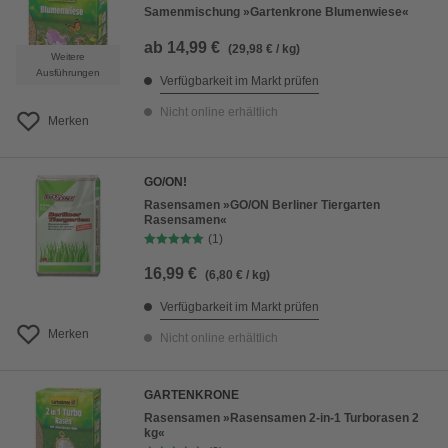
Samenmischung »Gartenkrone Blumenwiese«
ab
14,99 €
(29,98 € / kg)
Weitere
Ausführungen
Verfügbarkeit im Markt prüfen
Nicht online erhältlich
Merken
GO/ON!
Rasensamen »GO/ON Berliner Tiergarten
Rasensamen«
(1)
16,99 €
(6,80 € / kg)
Verfügbarkeit im Markt prüfen
Merken
Nicht online erhältlich
GARTENKRONE
Rasensamen »Rasensamen 2-in-1 Turborasen 2
kg«