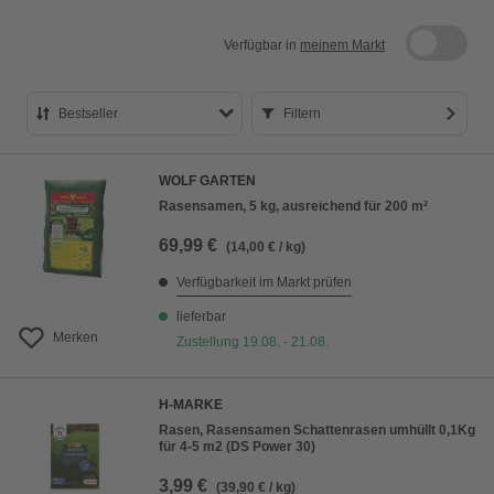
Verfügbar in
meinem Markt
Bestseller
Filtern
Bestseller
WOLF GARTEN
Preis aufsteigend
Rasensamen, 5 kg, ausreichend für 200 m²
Preis absteigend
69,99 €
(14,00 € / kg)
Bewertung
Verfügbarkeit im Markt prüfen
lieferbar
Merken
Zustellung 19.08. - 21.08.
H-MARKE
Rasen, Rasensamen Schattenrasen umhüllt 0,1Kg
für 4-5 m2 (DS Power 30)
3,99 €
(39,90 € / kg)