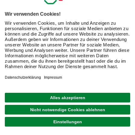
SCHEURICH
Pflanzgefäß »WAVE GLOBE BOWL«, ØxH: 39,3 x
21 cm, schwarz
32,99 €
Verfügbarkeit im Markt prüfen
lieferbar
Merken
Zustellung 13.08. - 15.08.
SCHEURICH
Pflanzgefäß »BARCEO«, ØxH: 58,6 x 19,5 cm,
schwarz
37,99 €
Verfügbarkeit im Markt prüfen
lieferbar
Merken
Zustellung 13.08. - 15.08.