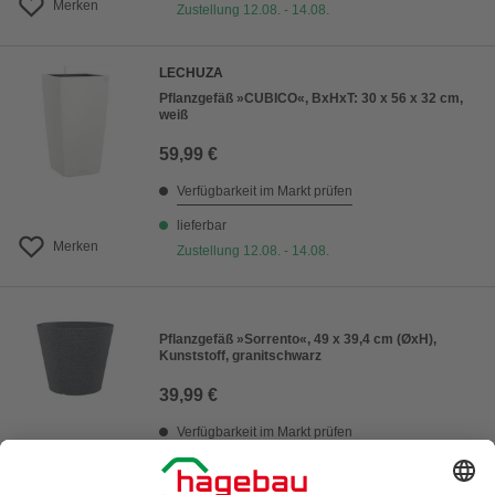
Merken
Zustellung 12.08. - 14.08.
LECHUZA
Pflanzgefäß »CUBICO«, BxHxT: 30 x 56 x 32 cm,
weiß
59,99 €
Verfügbarkeit im Markt prüfen
lieferbar
Merken
Zustellung 12.08. - 14.08.
Pflanzgefäß »Sorrento«, 49 x 39,4 cm (ØxH),
Kunststoff, granitschwarz
39,99 €
Verfügbarkeit im Markt prüfen
lieferbar
Merken
Zustellung 13.08. - 15.08.