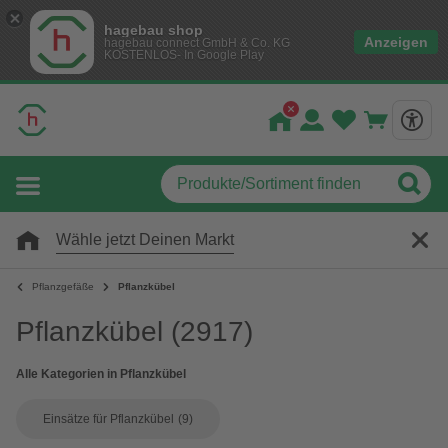
hagebau shop
Anzeigen
hagebau connect GmbH & Co. KG
KOSTENLOS- In Google Play
Wähle jetzt Deinen Markt
Pflanzgefäße
Pflanzkübel
Pflanzkübel
(2917)
Alle Kategorien in Pflanzkübel
Einsätze für Pflanzkübel
(9)