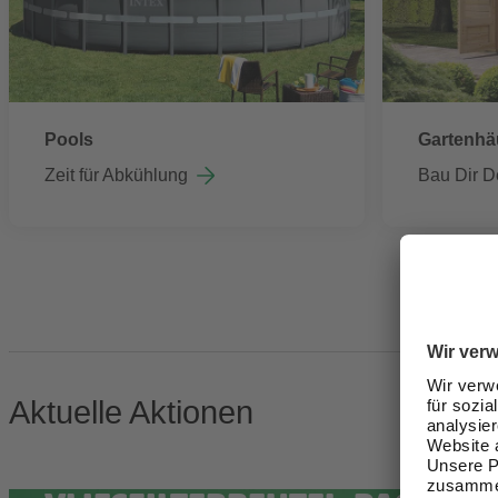
Pools
Gartenhä
Zeit für Abkühlung
Bau Dir D
Aktuelle Aktionen