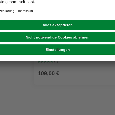
GRATIS ZUGABE
KÄRCHER
Nass-/Trockensauger WD 3 P V-17/4/20 Wo
Kunststoffbehälter
(1)
109,00 €