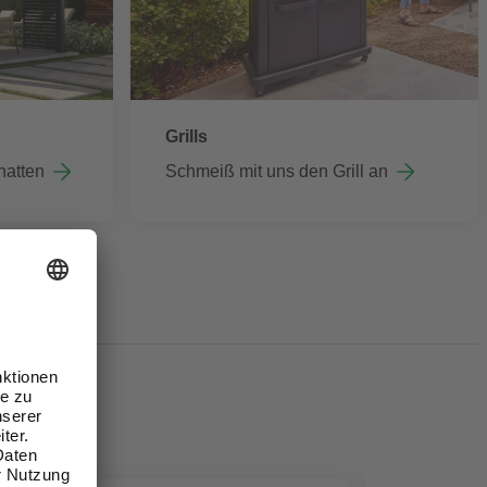
Grills
hatten
Schmeiß mit uns den Grill an