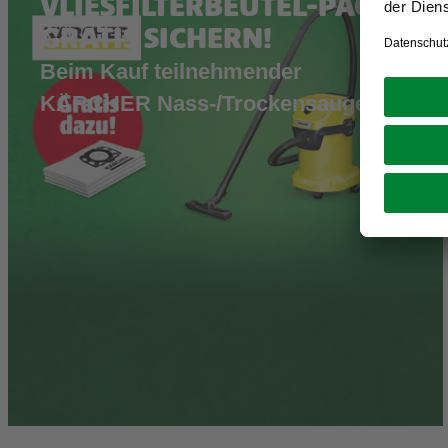
VLIESFILTERBEUTEL-PACK
GRATIS SICHERN!
Beim Kauf teilnehmender
KÄRCHER Nass-/Trockensauger