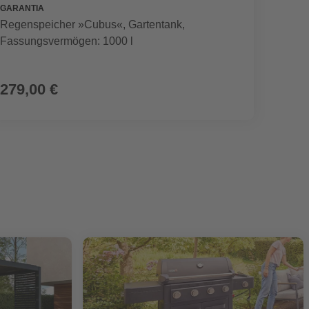
GARANTIA
SEGWA
Regenspeicher »Cubus«, Gartentank,
Mährob
Fassungsvermögen: 1000 l
899,00 €
279,00 €
799,