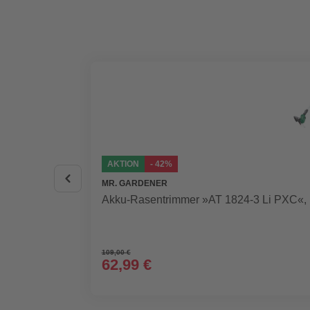
AKTION
- 42%
MR. GARDENER
Akku-Rasentrimmer »AT 1824-3 Li PXC«, i
109,00 €
62,99 €