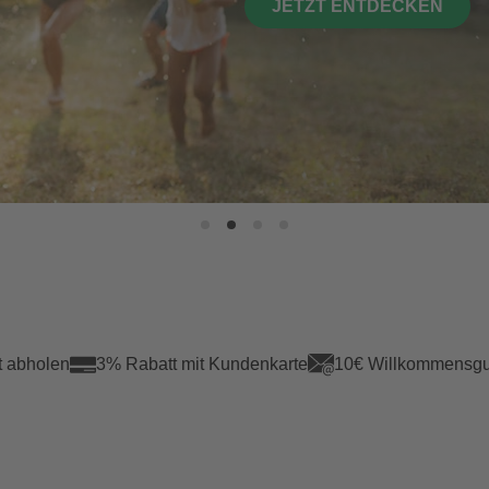
JETZT ENTDECKEN
t abholen
3% Rabatt mit Kundenkarte
10€ Willkommensgu