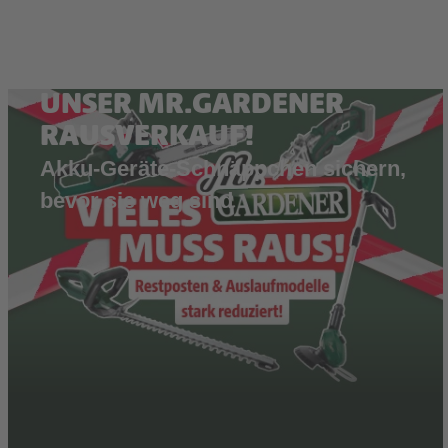
UNSER MR.GARDENER
RAUSVERKAUF!
Akku-Geräte-Schnäppchen sichern,
bevor sie weg sind