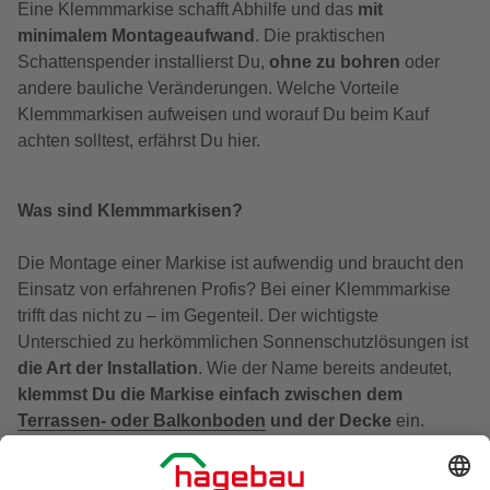
Eine Klemmmarkise schafft Abhilfe und das
mit
minimalem Montageaufwand
. Die praktischen
Schattenspender installierst Du,
ohne zu bohren
oder
andere bauliche Veränderungen. Welche Vorteile
Klemmmarkisen aufweisen und worauf Du beim Kauf
achten solltest, erfährst Du hier.
Was sind Klemmmarkisen?
Die Montage einer Markise ist aufwendig und braucht den
Einsatz von erfahrenen Profis? Bei einer Klemmmarkise
trifft das nicht zu – im Gegenteil. Der wichtigste
Unterschied zu herkömmlichen Sonnenschutzlösungen ist
die Art der Installation
. Wie der Name bereits andeutet,
klemmst Du die Markise einfach zwischen dem
Terrassen- oder Balkonboden
und der Decke
ein.