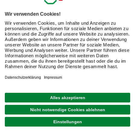
Für einen festen Stand
verfügt der flexible Sonnenschutz
über zwei Rohre. Dazwischen ist der Markisenstoff
gespannt.
Wichtig:
Um die Vorzüge einer Klemmmarkise zu
genießen, benötigst Du
eine ebene Fläche und eine
Decke
– etwa in Form eines darüber liegenden Balkons,
einer
Terrassenüberdachung
oder einer Loggia – oder
einen ausreichend dimensionierten Dachvorsprung. Er
sollte
mindestens 20 Zentimeter tief
sein. Es ist ebenfalls
möglich, die Markise in eine Fenster- oder Türöffnung
einzuklemmen. Ob das für Dich ein gangbarer Weg ist,
hängt von den baulichen Bedingungen ab. Dabei gilt
grundsätzlich: Je näher die Klemmmarkise sich am
Wohnraum befindet, desto mehr beschattet sie Deine
Innenräume und desto weniger Balkon und Terrasse.
Welche Vorteile hat es, eine Markise ohne Bohren