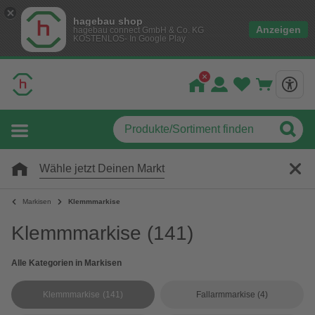
hagebau shop
Anzeigen
hagebau connect GmbH & Co. KG
KOSTENLOS- In Google Play
Wähle jetzt Deinen Markt
Markisen
Klemmmarkise
Klemmmarkise
(141)
Alle Kategorien in Markisen
Klemmmarkise
(141)
Fallarmmarkise
(4)