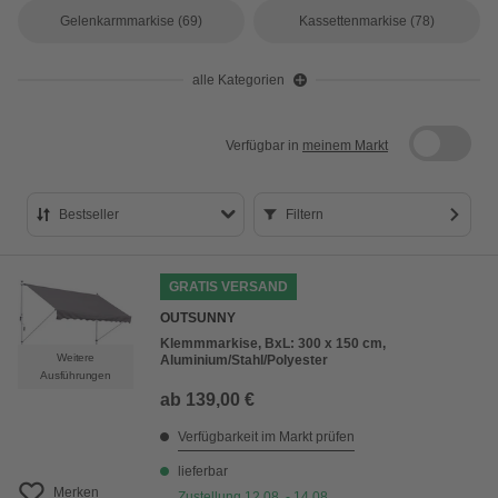
Gelenkarmmarkise
(69)
Kassettenmarkise
(78)
alle Kategorien
Verfügbar in
meinem Markt
Bestseller
Filtern
Bestseller
GRATIS VERSAND
Preis aufsteigend
OUTSUNNY
Preis absteigend
Klemmmarkise, BxL: 300 x 150 cm,
Weitere
Aluminium/Stahl/Polyester
Bewertung
Ausführungen
ab
139,00 €
Verfügbarkeit im Markt prüfen
lieferbar
Merken
Zustellung 12.08. - 14.08.