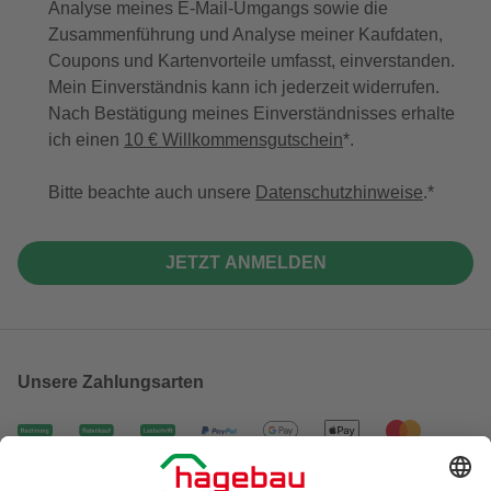
Analyse meines E-Mail-Umgangs sowie die
Zusammenführung und Analyse meiner Kaufdaten,
Coupons und Kartenvorteile umfasst, einverstanden.
Mein Einverständnis kann ich jederzeit widerrufen.
Nach Bestätigung meines Einverständnisses erhalte
ich einen
10 € Willkommensgutschein
*.
Bitte beachte auch unsere
Datenschutzhinweise
.
JETZT ANMELDEN
Unsere Zahlungsarten