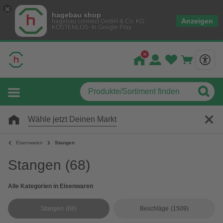
hagebau shop
Anzeigen
hagebau connect GmbH & Co. KG
KOSTENLOS- In Google Play
Wähle jetzt Deinen Markt
Eisenwaren
Stangen
Stangen
(68)
Alle Kategorien in Eisenwaren
Stangen
(68)
Beschläge
(1509)