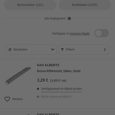
Bolzenanker
(101)
Briefkästen
(1555)
alle Kategorien
Verfügbar in
meinem Markt
Bestseller
Filtern
Bestseller
GAH ALBERTS
Preis aufsteigend
Beton-Riffelstahl, Silber, Stahl
Preis absteigend
3,29 €
(1,65 € / m)
Bewertung
Verfügbarkeit im Markt prüfen
Nicht online erhältlich
Merken
GAH ALBERTS