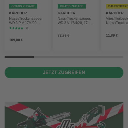
GRATIS ZUGABE
GRATIS ZUGABE
DAUERTIEFP
KÄRCHER
KÄRCHER
KÄRCHER
Nass-/Trockensauger
Nass-Trockensauger,
Vliesfilterbeut
WD 3 P V-17/4/20
WD 3 V-17/4/20, 17 L,
Nass-/Trocks
Workshop mit
1000 W
2 Plus, WD 3,
(1)
Gerätesteckdose, 17-
Battery und 
72,99 €
11,89 €
Liter-Kunststoffbehälter
4 Stück
109,00 €
JETZT ZUGREIFEN