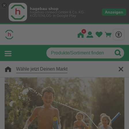
hagebau shop
Anzeigen
hagebau connect GmbH & Co. KG
KOSTENLOS- In Google Play
Wähle jetzt Deinen Markt