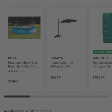
GRATIS VER
INTEX
CASAYA
GARANTIA
Rundpool »Easy Set«,
Pendelschirm, Ø
Regenspeich
Rund, BxH: 366x76 cm,
300cm, UV50+,
»Cubus«, Gar
blau
Alu/Stahl, anthrazit
Fassungsver
(1)
1000 l
89,99 €
279,00 €
79,99 €
Beliebte Kategorien