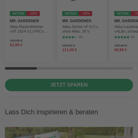
AKTION
- 42%
AKTION
- 20%
AKTION
- 
MR. GARDENER
MR. GARDENER
MR. GARDE
Akku-Rasentrimmer
Akku-Sense »P-X-C«,
Akku-Laubblä
»AT 1824-3 Li PXC«,
ohne Akku, 36 V
»ALB«, schwa
inkl. 2x Akku
max.
(1)
(2)
Blasgeschwind
109,00 €
62,99 €
210 km/h
139,00 €
109,00 €
111,00 €
68,99 €
JETZT SPAREN
Lass Dich inspirieren & beraten