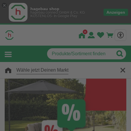
hagebau shop
Anzeigen
hagebau connect GmbH & Co. KG
KOSTENLOS- In Google Play
Wähle jetzt Deinen Markt