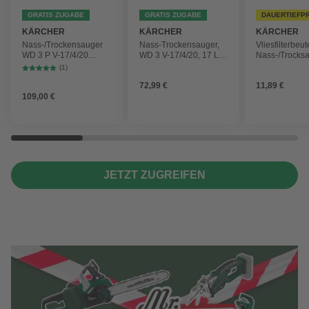
GRATIS ZUGABE
GRATIS ZUGABE
DAUERTIEFP
KÄRCHER
KÄRCHER
KÄRCHER
Nass-/Trockensauger
Nass-Trockensauger,
Vliesfilterbeut
WD 3 P V-17/4/20
WD 3 V-17/4/20, 17 L,
Nass-/Trocks
Workshop mit
1000 W
2 Plus, WD 3,
(1)
Gerätesteckdose, 17-
Battery und 
72,99 €
11,89 €
Liter-Kunststoffbehälter
4 Stück
109,00 €
JETZT ZUGREIFEN