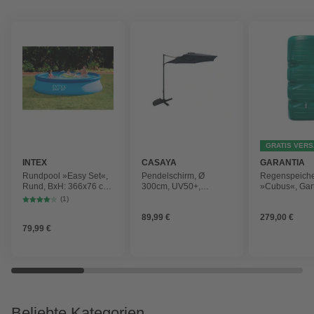
GRATIS VER
INTEX
CASAYA
GARANTIA
Rundpool »Easy Set«,
Pendelschirm, Ø
Regenspeich
Rund, BxH: 366x76 cm,
300cm, UV50+,
»Cubus«, Gar
blau
Alu/Stahl, anthrazit
Fassungsver
(1)
1000 l
89,99 €
279,00 €
79,99 €
Beliebte Kategorien