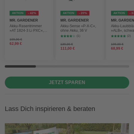
AKTION
- 42%
AKTION
- 20%
AKTION
- 
MR. GARDENER
MR. GARDENER
MR. GARDE
Akku-Rasentrimmer
Akku-Sense »P-X-C«,
Akku-Laubblä
»AT 1824-3 Li PXC«,
ohne Akku, 36 V
»ALB«, schwa
inkl. 2x Akku
max.
(1)
(2)
Blasgeschwind
109,00 €
62,99 €
210 km/h
139,00 €
109,00 €
111,00 €
68,99 €
JETZT SPAREN
Lass Dich inspirieren & beraten