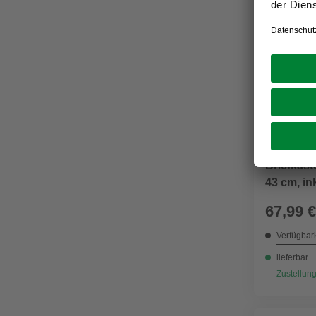
ROTTNER T
Briefkast
43 cm, in
67,99 €
Verfügbark
lieferbar
Zustellung