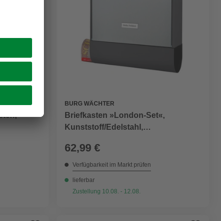
BURG WÄCHTER
sten,
Briefkasten »London-Set«,
Kunststoff/Edelstahl,
schwarz/edelstahlfarben
62,99 €
Verfügbarkeit im Markt prüfen
lieferbar
Zustellung 10.08. - 12.08.