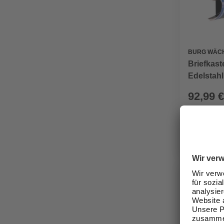
BURG WÄC
Briefkas
Edelstahl
92,99 €
Verfügbark
lieferbar
Zustellung