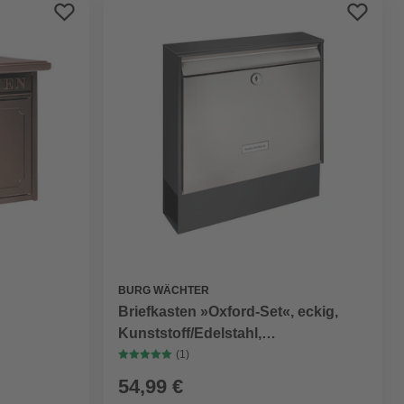
Preis aufsteigend
Preis absteigend
Bewertung
BURG WÄCHTER
Briefkasten »Oxford-Set«, eckig,
Kunststoff/Edelstahl,
schwarz/edelstahlfarben
(1)
54,99 €