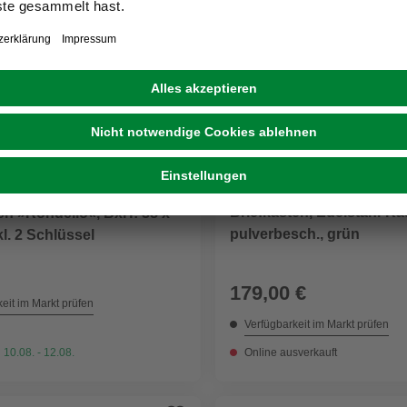
FLORAWORLD
RESOR
Briefkasten, Edelstahl-Ka
en »Rondello«, BxH: 38 x
pulverbesch., grün
kl. 2 Schlüssel
179,00 €
eit im Markt prüfen
Verfügbarkeit im Markt prüfen
 10.08. - 12.08.
Online ausverkauft