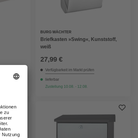
BURG WÄCHTER
Briefkasten »Swing«, Kunststoff,
weiß
27,99 €
Verfügbarkeit im Markt prüfen
lieferbar
Zustellung 10.08. - 12.08.