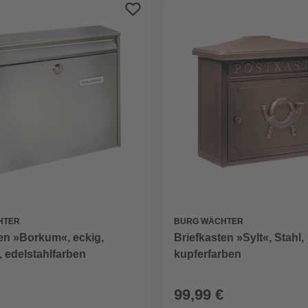
HTER
BURG WÄCHTER
en »Borkum«, eckig,
Briefkasten »Sylt«, Stahl,
, edelstahlfarben
kupferfarben
99,99 €