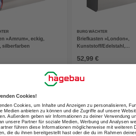
HTER
BURG WÄCHTER
ten »Amrum«, eckig,
Briefkasten »London«,
, silberfarben
Kunststoff/Edelstahl,
schwarz/edelstahlfarben
52,99 €
eit im Markt prüfen
Verfügbarkeit im Markt prüfen
lieferbar
 10.08. - 12.08.
Zustellung 10.08. - 12.08.