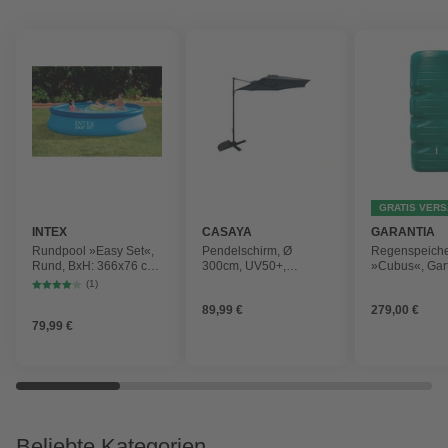
GRATIS VER
INTEX
CASAYA
GARANTIA
Rundpool »Easy Set«,
Pendelschirm, Ø
Regenspeich
Rund, BxH: 366x76 cm,
300cm, UV50+,
»Cubus«, Gar
blau
Alu/Stahl, anthrazit
Fassungsver
(1)
1000 l
89,99 €
279,00 €
79,99 €
Beliebte Kategorien