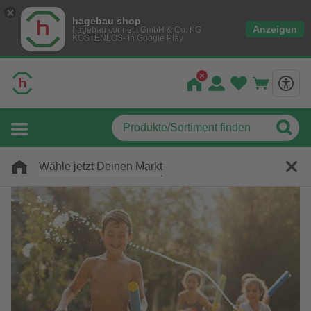
hagebau shop
Anzeigen
hagebau connect GmbH & Co. KG
KOSTENLOS- In Google Play
Wähle jetzt Deinen Markt