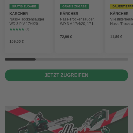
GRATIS ZUGABE
GRATIS ZUGABE
DAUERTIEFP
KÄRCHER
KÄRCHER
KÄRCHER
Nass-/Trockensauger
Nass-Trockensauger,
Vliesfilterbeut
WD 3 P V-17/4/20
WD 3 V-17/4/20, 17 L,
Nass-/Trocks
Workshop mit
1000 W
2 Plus, WD 3,
(1)
Gerätesteckdose, 17-
Battery und 
72,99 €
11,89 €
Liter-Kunststoffbehälter
4 Stück
109,00 €
JETZT ZUGREIFEN