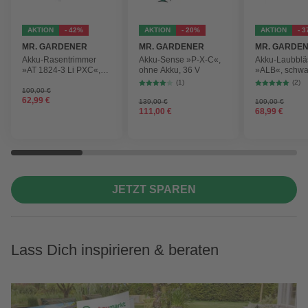
AKTION
- 42%
AKTION
- 20%
AKTION
- 
MR. GARDENER
MR. GARDENER
MR. GARDE
Akku-Rasentrimmer
Akku-Sense »P-X-C«,
Akku-Laubblä
»AT 1824-3 Li PXC«,
ohne Akku, 36 V
»ALB«, schwa
inkl. 2x Akku
max.
(1)
(2)
Blasgeschwind
109,00 €
62,99 €
210 km/h
139,00 €
109,00 €
111,00 €
68,99 €
JETZT SPAREN
Lass Dich inspirieren & beraten