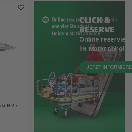
CLICK &
RESERVE
Online reserviere
im Markt abholen
JETZT INFORMIER
nkt Ø 2 x