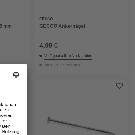
GECCO
 16 mm
GECCO Ankernägel
4,99 €
Verfügbarkeit im Markt prüfen
Nicht online erhältlich