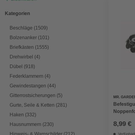
Kategorien
Beschläge
(1509)
Bolzenanker
(101)
Briefkästen
(1555)
Drehwirbel
(4)
Dübel
(918)
Federklammern
(4)
Gewindestangen
(44)
Gitterrostsicherungen
(5)
MR. GARDE
Befestigu
Gurte, Seile & Ketten
(281)
Noppenfo
Haken
(332)
8,99 €
Hausnummern
(230)
Hinweis- & Warnschilder
(212)
Verfügbark