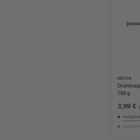
GECCO
Drahtnage
750 g
3,99 €
Verfügbark
Nicht onli