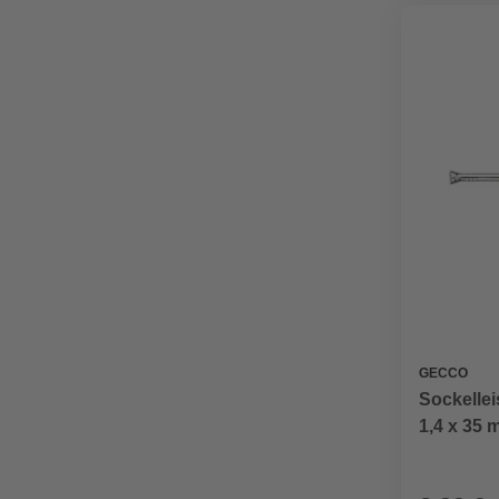
GECCO
Sockellei
1,4 x 35 