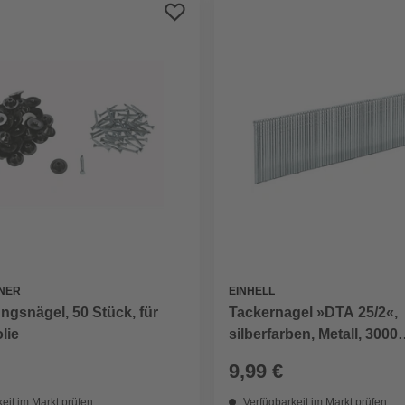
NER
EINHELL
ngsnägel, 50 Stück, für
Tackernagel »DTA 25/2«,
lie
silberfarben, Metall, 3000
Tackernägel
9,99 €
eit im Markt prüfen
Verfügbarkeit im Markt prüfen