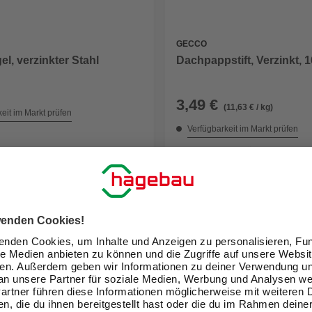
GECCO
l, verzinkter Stahl
Dachpappstift, Verzinkt,
3,49 €
(11,63 € / kg)
eit im Markt prüfen
Verfügbarkeit im Markt prüfen
 11.08. - 13.08.
Nicht online erhältlich