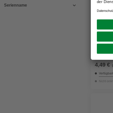
Serienname
GECCO
Dachpapps
15 mm 50
4,49 €
Verfügbark
Nicht onli