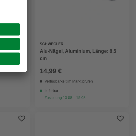
SCHWEGLER
kt Ø 2,8 x
Alu-Nägel, Aluminium, Länge: 8,5
cm
14,99 €
Verfügbarkeit im Markt prüfen
lieferbar
Zustellung 13.08. - 15.08.