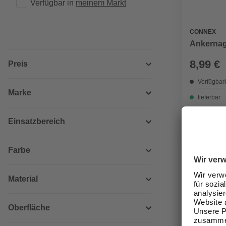
Verfügbar in 
meinem Markt
CONNEX
Ankernage
8,99 €
Preis
Verfügbark
Marke
lieferbar
Zustellung
Einsatzbereich
Farbe
Material
Oberfläche