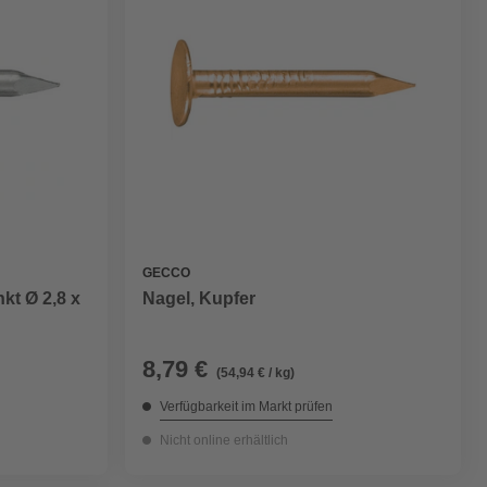
GECCO
kt Ø 2,8 x
Nagel, Kupfer
8,79 €
(54,94 € / kg)
Verfügbarkeit im Markt prüfen
Nicht online erhältlich