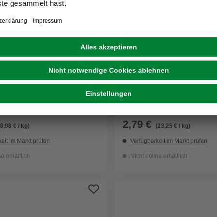
GECCO
tift Stahl verzinkt Ø 2,8 x
Dachpappstift Stahl verzin
0 g
12 mm 120 g
2,79 €
(8,98 € / kg)
(23,25 € / kg)
eit im Markt prüfen
Verfügbarkeit im Markt prüfen
ne erhältlich
Nicht online erhältlich