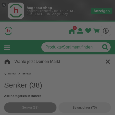
hagebau shop
Anzeigen
hagebau connect GmbH & Co. KG
KOSTENLOS- In Google Play
Wähle jetzt Deinen Markt
Bohrer
Senker
Senker
(38)
Alle Kategorien in Bohrer
Senker
(38)
Betonbohrer
(70)