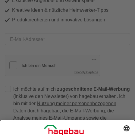
Exklusive Angebote und Gewinnspiele
Kreative Ideen & nützliche Heimwerker-Tipps
Produktneuheiten und innovative Lösungen
E-Mail-Adresse
Friendly Captcha
Ich möchte auf mich
zugeschnittene E-Mail-Werbung
(inklusive den Newsletter) von hagebau erhalten. Ich
bin mit der
Nutzung meiner personenbezogenen
Daten durch hagebau
, die E-Mail-Werbung, die
Analyse meines E-Mail-Umgangs sowie die
Zusammenführung und Analyse meiner Kaufdaten,
Coupons und Kartenvorteile umfasst, einverstanden.