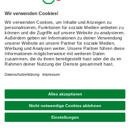
Mein Einverständnis kann ich jederzeit widerrufen.
Nach Bestätigung meines Einverständnisses erhalte
ich einen
10 € Willkommensgutschein
*.
Bitte beachte auch unsere
Datenschutzhinweise
.
JETZT ANMELDEN
Unsere Zahlungsarten
Kontakt