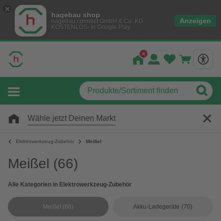
hagebau shop
Anzeigen
hagebau connect GmbH & Co. KG
KOSTENLOS- In Google Play
Wähle jetzt Deinen Markt
Elektrowerkzeug-Zubehör
Meißel
Meißel
(66)
Alle Kategorien in Elektrowerkzeug-Zubehör
Meißel
(66)
Akku-Ladegeräte
(70)