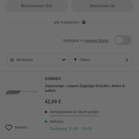
Blechscheren
(54)
Brecheisen
(9)
alle Kategorien
Verfügbar in
meinem Markt
Bestseller
Filtern
Bestseller
CONNEX
Preis aufsteigend
Japansäge »Japan-Zugsäge Dozuki«, Innen &
außen
Preis absteigend
42,99 €
Bewertung
Verfügbarkeit im Markt prüfen
lieferbar
Merken
Zustellung 15.08. - 18.08.