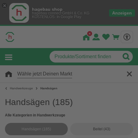
hagebau shop
Anzeigen
hagebau connect GmbH & Co. KG
KOSTENLOS- In Google Play
Wähle jetzt Deinen Markt
Handwerkzeuge
Handsägen
Handsägen
(185)
Alle Kategorien in Handwerkzeuge
Handsägen
(185)
Beitel
(43)