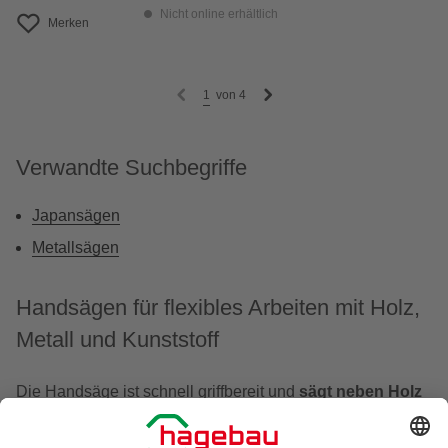
Nicht online erhältlich
Merken
1
von
4
Verwandte Suchbegriffe
Japansägen
Metallsägen
Handsägen für flexibles Arbeiten mit Holz,
Metall und Kunststoff
Die Handsäge ist schnell griffbereit und
sägt neben Holz
auch Metall oder Kunststoffrohre
. Erfahrene
Heimwerker schätzen das einfach zu transportierende