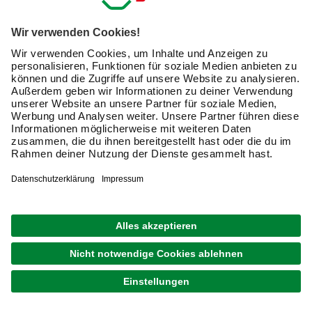
Werkzeug und
setzen es in Haus, Garten und auf der
Baustelle ein
. Gerade bei kleineren Sägearbeiten bist Du
mit der Handsäge flexibel unterwegs. Hier erfährst Du
mehr zu diesem nützlichen Produkt, das in keiner
Werkstatt fehlen darf, und was Du beachten solltest, wenn
Du eine Handsäge online kaufen möchtest.
Welche Materialien säge ich mit der Handsäge?
Die Handsäge kann mehr, als Holzbalken zu zerteilen. Mit
Deiner neuen Säge bearbeitest Du viele weitere
Materialien wie Kunststoff oder Metall. Die folgende
Tabelle verdeutlicht, mit welchem Sägentyp Du welches
Material bearbeiten kannst und welche Eigenschaften
dabei entscheidend sind: