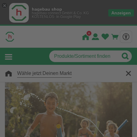
hagebau shop
Anzeigen
hagebau connect GmbH & Co. KG
KOSTENLOS- In Google Play
Wähle jetzt Deinen Markt