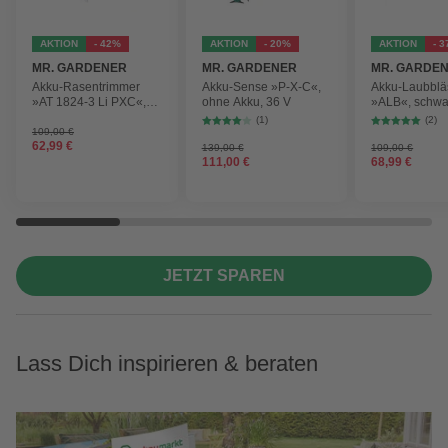
AKTION
- 42%
AKTION
- 20%
AKTION
- 
MR. GARDENER
MR. GARDENER
MR. GARDE
Akku-Rasentrimmer
Akku-Sense »P-X-C«,
Akku-Laubblä
»AT 1824-3 Li PXC«,
ohne Akku, 36 V
»ALB«, schwa
inkl. 2x Akku
max.
(1)
(2)
Blasgeschwind
109,00 €
62,99 €
210 km/h
139,00 €
109,00 €
111,00 €
68,99 €
JETZT SPAREN
Lass Dich inspirieren & beraten