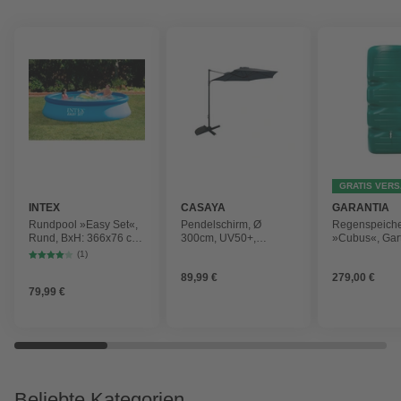
GRATIS VER
INTEX
CASAYA
GARANTIA
Rundpool »Easy Set«,
Pendelschirm, Ø
Regenspeich
Rund, BxH: 366x76 cm,
300cm, UV50+,
»Cubus«, Gar
blau
Alu/Stahl, anthrazit
Fassungsver
(1)
1000 l
89,99 €
279,00 €
79,99 €
Beliebte Kategorien