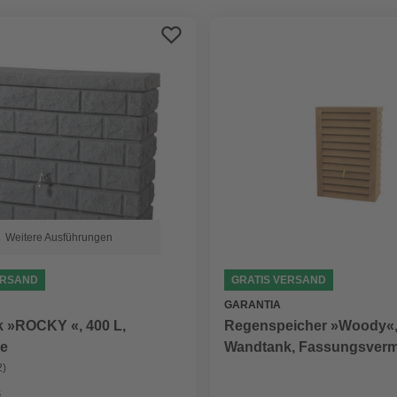
Weitere Ausführungen
ERSAND
GRATIS VERSAND
GARANTIA
 »ROCKY «, 400 L,
Regenspeicher »Woody«
e
Wandtank, Fassungsverm
l
2)
€