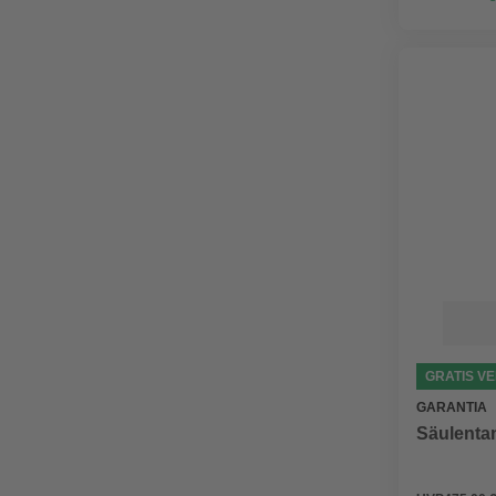
GRATIS V
GARANTIA
Säulentan