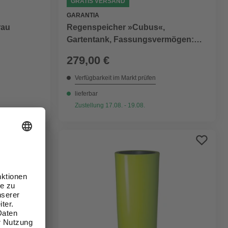
GRATIS VERSAND
GARANTIA
rau
Regenspeicher »Cubus«,
Gartentank, Fassungsvermögen:
1000 l
279,00 €
Verfügbarkeit im Markt prüfen
lieferbar
Zustellung 17.08. - 19.08.