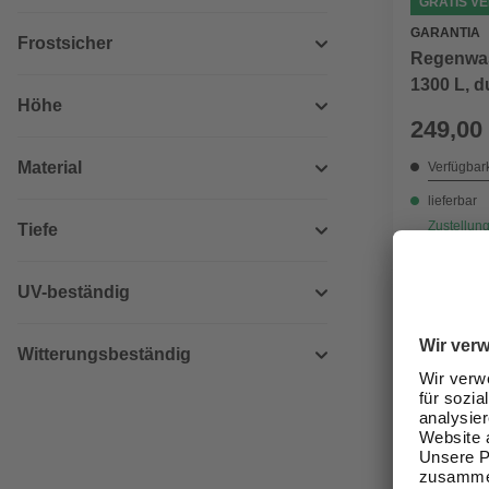
GRATIS V
GARANTIA
Frostsicher
Regenwas
1300 L, 
Höhe
249,00
Material
Verfügbark
lieferbar
Zustellung
Tiefe
UV-beständig
Witterungsbeständig