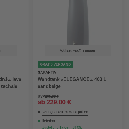
n
Weitere Ausführungen
GRATIS VERSAND
GARANTIA
n1«, lava,
Wandtank »ELEGANCE«, 400 L,
anzschale
sandbeige
UVP
265,00 €
ab
229,00 €
Verfügbarkeit im Markt prüfen
lieferbar
Zustellung 17.08. - 19.08.