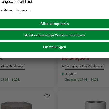
Weitere Ausführunge
ERSAND
GRATIS VERSAND
GARANTIA
icher »Amphore«, 500 l,
Regenspeicher »NATURA 
350 L, arctic
2)
UVP
399,00 €
 €
ab
349,00 €
eit im Markt prüfen
Verfügbarkeit im Markt prüfen
lieferbar
 17.08. - 19.08.
Zustellung 17.08. - 19.08.