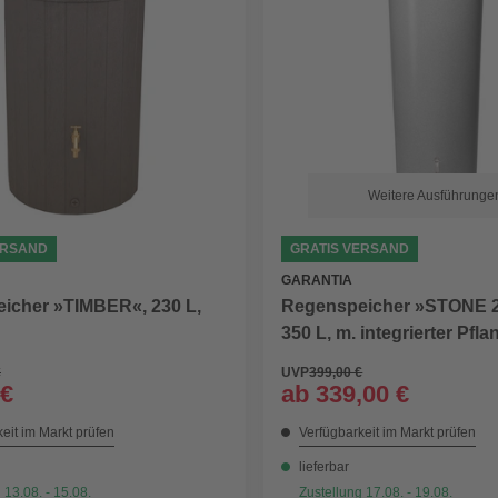
Weitere Ausführunge
ERSAND
GRATIS VERSAND
GARANTIA
icher »TIMBER«, 230 L,
Regenspeicher »STONE 2i
350 L, m. integrierter Pfl
€
UVP
399,00 €
 €
ab
339,00 €
eit im Markt prüfen
Verfügbarkeit im Markt prüfen
lieferbar
 13.08. - 15.08.
Zustellung 17.08. - 19.08.