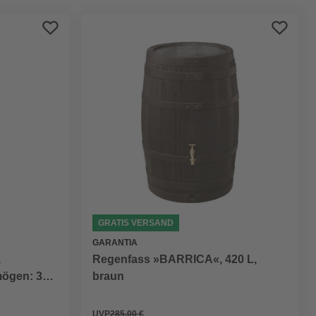
Bestseller
Preis aufsteigend
Preis absteigend
Bewertung
GRATIS VERSAND
GARANTIA
,
Regenfass »BARRICA«, 420 L,
ögen: 300
braun
UVP
285,00 €