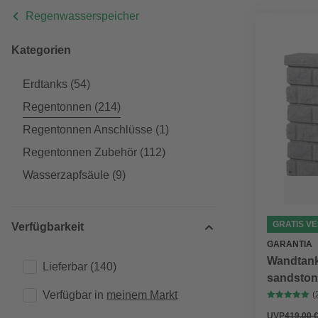
Regenwasserspeicher
Kategorien
Erdtanks
(54)
Regentonnen
(214)
Regentonnen Anschlüsse
(1)
Regentonnen Zubehör
(112)
Wasserzapfsäule
(9)
GRATIS V
Verfügbarkeit
GARANTIA
Wandtank
Lieferbar
(140)
sandston
Verfügbar in 
meinem Markt
(
UVP
419,00 