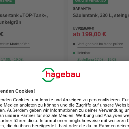
ERSAND
GRATIS VERSAND
GARANTIA
sertank »TOP-Tank«,
Säulentank, 330 L, steing
dunkelgrün
UVP
219,00 €
 €
ab
199,00 €
eit im Markt prüfen
Verfügbarkeit im Markt prüfen
lieferbar
 17.08. - 19.08.
Zustellung 17.08. - 19.08.