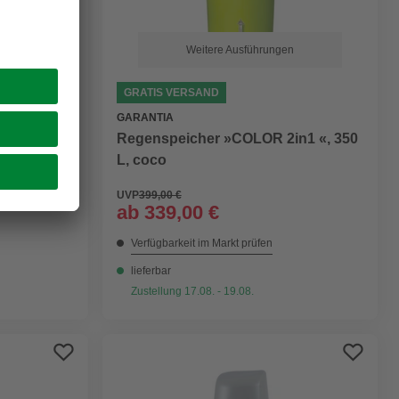
n
Weitere Ausführungen
GRATIS VERSAND
GARANTIA
2in1«,
Regenspeicher »COLOR 2in1 «, 350
L, coco
UVP
399,00 €
ab
339,00 €
Verfügbarkeit im Markt prüfen
lieferbar
Zustellung 17.08. - 19.08.