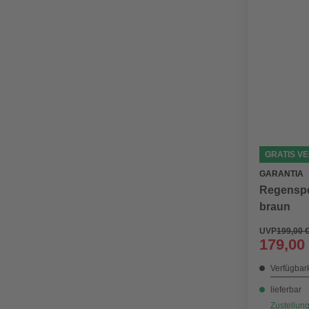
GRATIS V
GARANTIA
Regenspe
braun
UVP
199,00 
179,00
Verfügbark
lieferbar
Zustellung