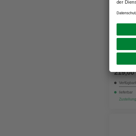
GRATIS V
GARANTIA
Regenspe
oval
(
219,00
Verfügbark
lieferbar
Zustellung