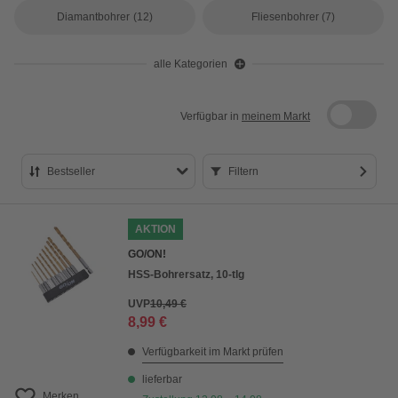
Diamantbohrer
(12)
Fliesenbohrer
(7)
alle Kategorien
Verfügbar in
meinem Markt
Bestseller
Filtern
Bestseller
AKTION
Preis aufsteigend
GO/ON!
Preis absteigend
HSS-Bohrersatz, 10-tlg
Bewertung
UVP
10,49 €
8,99 €
Verfügbarkeit im Markt prüfen
lieferbar
Merken