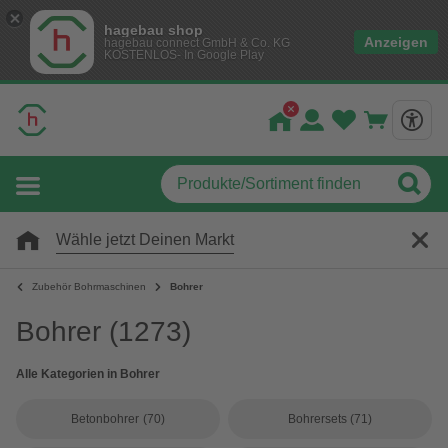
hagebau shop
Anzeigen
hagebau connect GmbH & Co. KG
KOSTENLOS- In Google Play
Wähle jetzt Deinen Markt
Zubehör Bohrmaschinen
Bohrer
Bohrer
(1273)
Alle Kategorien in Bohrer
Betonbohrer
(70)
Bohrersets
(71)