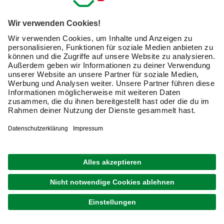
Handwerksarbeiten zum Einsatz. Mit ihr fertigen Sie
Löcher für schwere Bilder, Wandboards, und um
Regale sicher zu befestigen
. Bei Renovierungsarbeiten
sind häufig auch Metallbohrer gefragt, etwa um zwei Teile
miteinander zu verbinden.
Bei Fliesen sind besondere
Vorsicht und spezielle Aufsätze angezeigt
, damit sie
nicht bersten.
Für die verschiedenen Untergründe
optimal daran
angepasste Bohrer kaufen
:
Metallbohrer
Holzbohrer
Stein- und Betonbohrer
Fliesenbohrer