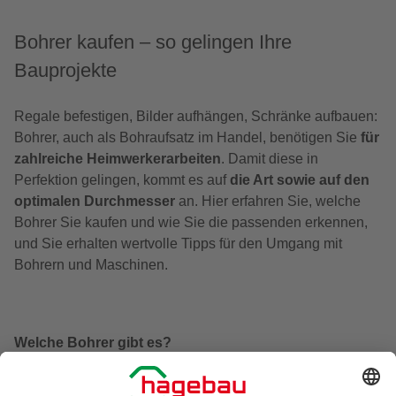
Bohrer kaufen – so gelingen Ihre
Bauprojekte
Regale befestigen, Bilder aufhängen, Schränke aufbauen:
Bohrer, auch als Bohraufsatz im Handel, benötigen Sie
für
zahlreiche Heimwerkerarbeiten
. Damit diese in
Perfektion gelingen, kommt es auf
die Art sowie auf den
optimalen Durchmesser
an. Hier erfahren Sie, welche
Bohrer Sie kaufen und wie Sie die passenden erkennen,
und Sie erhalten wertvolle Tipps für den Umgang mit
Bohrern und Maschinen.
Welche Bohrer gibt es?
Die Bohrmaschine kommt für zahlreiche