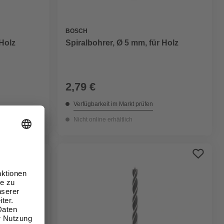
BOSCH
 Holz
Spiralbohrer, Ø 5 mm, für Holz
2,79 €
Verfügbarkeit im Markt prüfen
Nicht online erhältlich