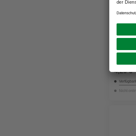
BOSCH
Spiralboh
4,29 €
Verfügbark
Nicht onli