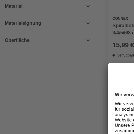
Material
CONNEX
Materialeignung
Spiralboh
3/4/5/6/8
Oberfläche
15,99 €
Verfügbark
lieferbar
Zustellung