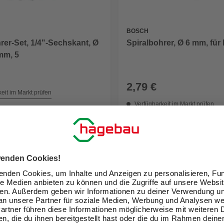
BOSCH
rer-Set, 1/4"-Sechskant, Ø
Spiralbohrer, Ø 6 mm, für
 mm, 5
2,79 €
eit im Markt prüfen
Verfügbarkeit im Markt prüfen
 11.08. - 13.08.
Nicht online erhältlich