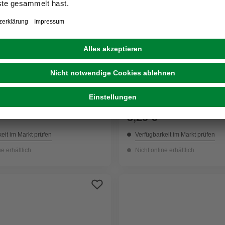
BOSCH
rer, Ø 10 mm, für Holz
Spiralbohrer, Ø 8 mm, für
3,29 €
eit im Markt prüfen
Verfügbarkeit im Markt prüfen
ne erhältlich
Nicht online erhältlich