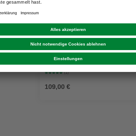
GRATIS ZUGABE
KÄRCHER
Nass-/Trockensauger WD 3 P V-17/4/20 Wo
Kunststoffbehälter
(1)
109,00 €