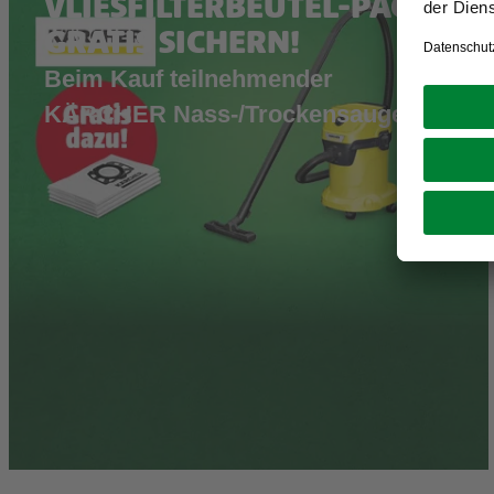
VLIESFILTERBEUTEL-PACK
GRATIS SICHERN!
Beim Kauf teilnehmender
KÄRCHER Nass-/Trockensauger