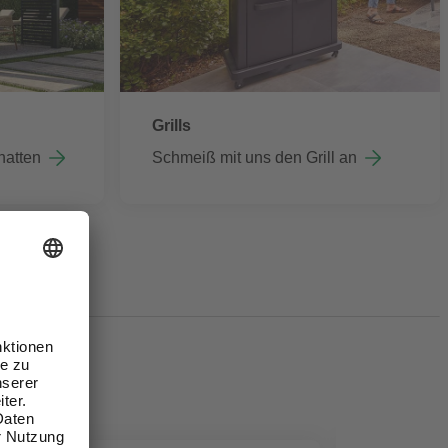
Grills
hatten
Schmeiß mit uns den Grill an