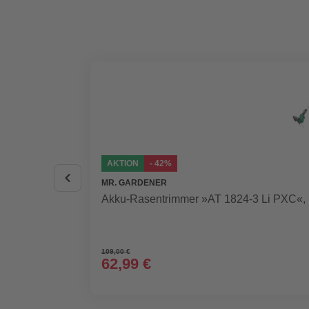
AKTION
- 42%
MR. GARDENER
Akku-Rasentrimmer »AT 1824-3 Li PXC«, i
109,00 €
62,99 €