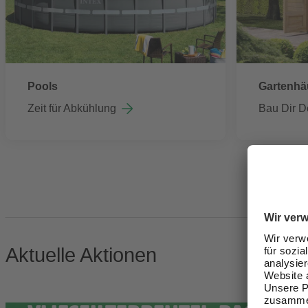
Pools
Gartenhä
Zeit für Abkühlung
Bau Dir D
Aktuelle Aktionen