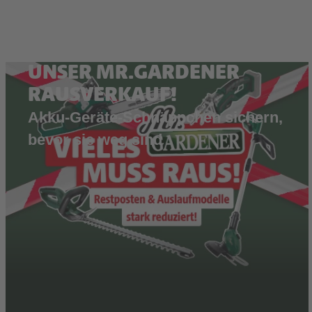
UNSER MR.GARDENER
RAUSVERKAUF!
Akku-Geräte-Schnäppchen sichern,
bevor sie weg sind