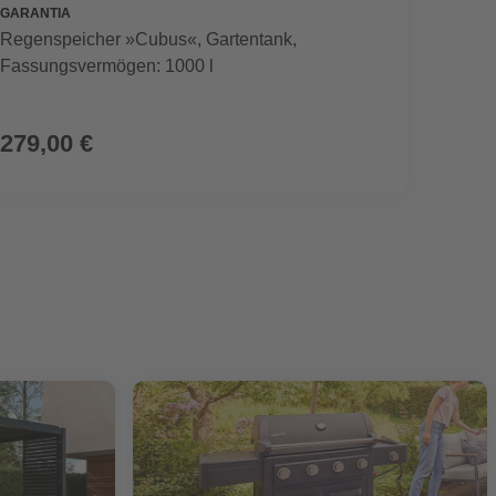
GARANTIA
SEGWA
Regenspeicher »Cubus«, Gartentank,
Mährob
Fassungsvermögen: 1000 l
899,00 €
279,00 €
799,