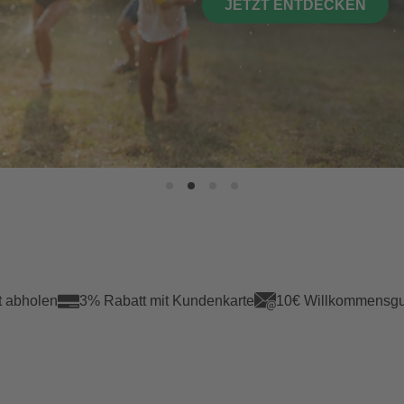
JETZT ENTDECKEN
t abholen
3% Rabatt mit Kundenkarte
10€ Willkommensgu