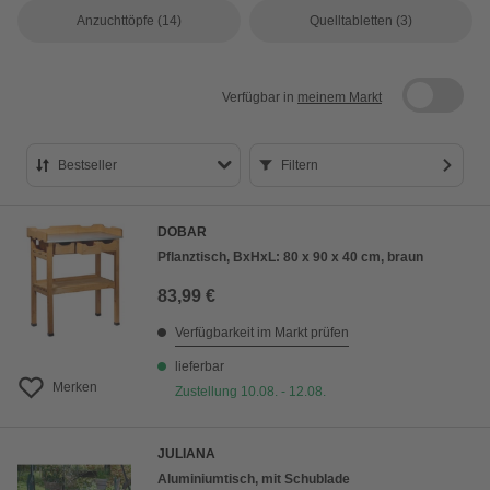
Anzuchttöpfe
(14)
Quelltabletten
(3)
Verfügbar in
meinem Markt
Bestseller
Filtern
Bestseller
DOBAR
Preis aufsteigend
Pflanztisch, BxHxL: 80 x 90 x 40 cm, braun
Preis absteigend
83,99 €
Bewertung
Verfügbarkeit im Markt prüfen
lieferbar
Merken
Zustellung 10.08. - 12.08.
JULIANA
Aluminiumtisch, mit Schublade