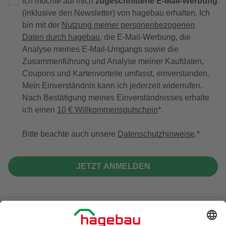
Ich möchte auf mich
zugeschnittene E-Mail-Werbung
(inklusive den Newsletter) von hagebau erhalten. Ich
bin mit der
Nutzung meiner personenbezogenen
Daten durch hagebau
, die E-Mail-Werbung, die
Analyse meines E-Mail-Umgangs sowie die
Zusammenführung und Analyse meiner Kaufdaten,
Coupons und Kartenvorteile umfasst, einverstanden.
Mein Einverständnis kann ich jederzeit widerrufen.
Nach Bestätigung meines Einverständnisses erhalte
ich einen
10 € Willkommensgutschein
*.
Bitte beachte auch unsere
Datenschutzhinweise
.
JETZT ANMELDEN
Unsere Zahlungsarten