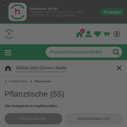
hagebau shop
Anzeigen
hagebau connect GmbH & Co. KG
KOSTENLOS- In Google Play
Wähle jetzt Deinen Markt
Anpflanzhilfen
Pflanztische
Pflanztische
(55)
Alle Kategorien in Anpflanzhilfen
Pflanztische
(55)
Anzuchtschalen
(11)