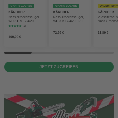
GRATIS ZUGABE
GRATIS ZUGABE
DAUERTIEFP
KÄRCHER
KÄRCHER
KÄRCHER
Nass-/Trockensauger
Nass-Trockensauger,
Vliesfilterbeut
WD 3 P V-17/4/20
WD 3 V-17/4/20, 17 L,
Nass-/Trocks
Workshop mit
1000 W
2 Plus, WD 3,
(1)
Gerätesteckdose, 17-
Battery und 
72,99 €
11,89 €
Liter-Kunststoffbehälter
4 Stück
109,00 €
JETZT ZUGREIFEN