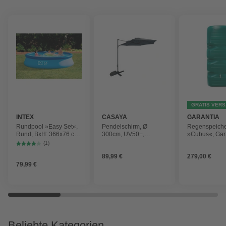
GRATIS VER
INTEX
CASAYA
GARANTIA
Rundpool »Easy Set«,
Pendelschirm, Ø
Regenspeich
Rund, BxH: 366x76 cm,
300cm, UV50+,
»Cubus«, Gar
blau
Alu/Stahl, anthrazit
Fassungsver
(1)
1000 l
89,99 €
279,00 €
79,99 €
Beliebte Kategorien