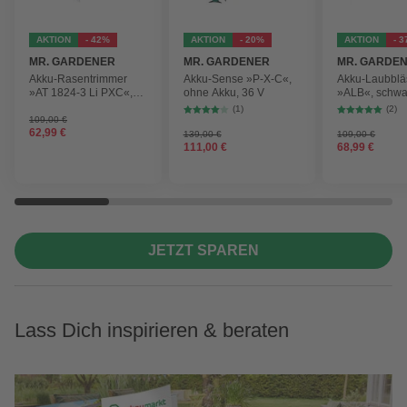
AKTION
- 42%
AKTION
- 20%
AKTION
- 
MR. GARDENER
MR. GARDENER
MR. GARDE
Akku-Rasentrimmer
Akku-Sense »P-X-C«,
Akku-Laubblä
»AT 1824-3 Li PXC«,
ohne Akku, 36 V
»ALB«, schwa
inkl. 2x Akku
max.
(1)
(2)
Blasgeschwind
109,00 €
62,99 €
210 km/h
139,00 €
109,00 €
111,00 €
68,99 €
JETZT SPAREN
Lass Dich inspirieren & beraten