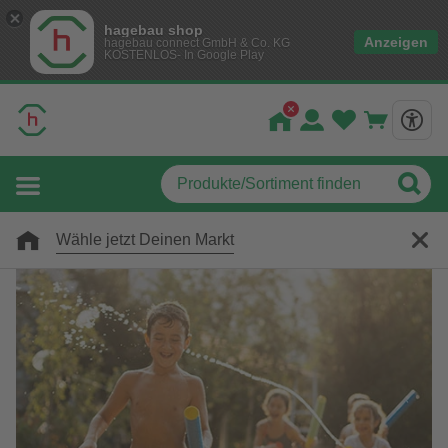
hagebau shop
Anzeigen
hagebau connect GmbH & Co. KG
KOSTENLOS- In Google Play
Wähle jetzt Deinen Markt