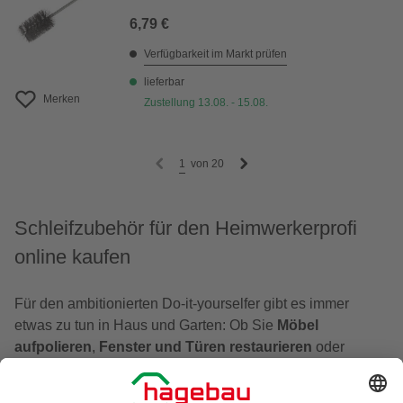
6,79 €
Verfügbarkeit im Markt prüfen
lieferbar
Merken
Zustellung 13.08. - 15.08.
1
von
20
Schleifzubehör für den Heimwerkerprofi
online kaufen
Für den ambitionierten Do-it-yourselfer gibt es immer
etwas zu tun in Haus und Garten: Ob Sie
Möbel
aufpolieren
,
Fenster und Türen restaurieren
oder
Metalloberflächen reinigen
möchten: Schleifmittel
benötigen Sie für wichtige Heimwerkerarbeiten. Dazu