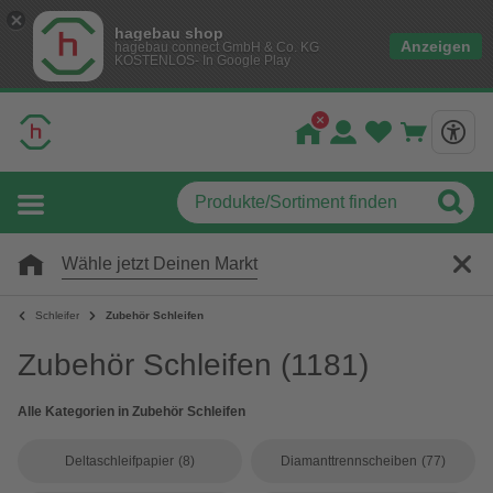
hagebau shop
Anzeigen
hagebau connect GmbH & Co. KG
KOSTENLOS- In Google Play
Wähle jetzt Deinen Markt
Schleifer
Zubehör Schleifen
Zubehör Schleifen
(1181)
Alle Kategorien in Zubehör Schleifen
Deltaschleifpapier
(8)
Diamanttrennscheiben
(77)