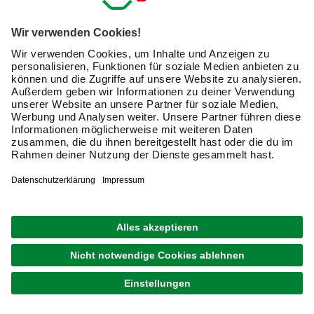
gehört auch das geeignete Schleifzubehör, wie
beispielsweise
Schleifaufsätze für Bohrmaschinen,
Schleifbänder oder Polierschwämme
. Informieren Sie
sich hier über das vielseitige Zubehör zum Schleifen und
kaufen Sie Schleifzubehör für die erfolgreiche
Durchführung Ihrer Projekte bequem online.
Wie wähle ich die passende Körnung aus?
Für die richtige Auswahl von Schleifmitteln und
Schleifzubehör ist die Körnung entscheidend. Die
unterschiedlichen Körnungsstufen eignen sich für
verschiedene Anwendungen und unterscheiden sich in
Hinblick auf den Materialabtrag.
Grundsätzlich gilt: