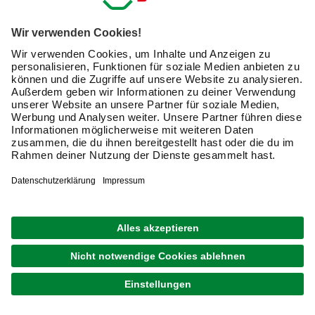
Bandbreite an Grün-, Blau-, Gelb- und Rottönen finden.
Mit Jalousien kannst Du ganz gezielt, Räume verändern.
Wie messe ich die optimale Breite der
Jalousie aus?
Die optimale Breite von Jalousien ist abhängig von der
Montage. Bevor Du also eine Jalousie online bestellst,
solltest Du Dir überlegen, wie Du sie befestigen willst und
was am besten zu dem jeweiligen Fenster passt. Die
einfachste Möglichkeit ist, sie mittels eines Klemmträgers
zu fixieren. Ansonsten kannst Du Jalousien an den
Glasleisten, am Fensterflügel, in der Fensternische sowie
an der Wand und an der Decke montieren.
Montage an Fensterflügel mit und ohne Klemmträger