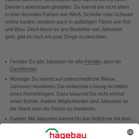
Deinen Lebensraum gestalten. Du kannst sie nicht allein
in eher dezenten Farben wie Weiß, Schiefer oder Schwarz
online kaufen, sondern auch in auffälligen Tönen wie Rot
und Blau. Doch bevor es ans Bestellen von Jalousien
geht, gibt es noch ein paar Dinge zu beachten.
Fenster: Es gibt Jalousien für alle
Fenster
, auch für
Dachfenster
.
Montage: Du kannst auf unterschiedliche Weise,
Jalousien montieren. Die einfachste Lösung ist mittels
eines Klemmträgers. Dazu brauchst Du nicht einmal
einen Bohrer. Andere Möglichkeiten sind Jalousien an
die Wand oder die Decke zu montieren.
Farben: Mit Jalousien kannst Du das Nützliche mit dem
Schönen verbinden. Neben klassischen Farben wie
Weiß, Silber oder Schwarz wirst Du eine ganze