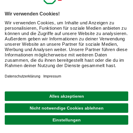
Friendly Captcha
Ich möchte auf mich
zugeschnittene E-Mail-Werbung
(inklusive den Newsletter) von hagebau erhalten. Ich
bin mit der
Nutzung meiner personenbezogenen
Daten durch hagebau
, die E-Mail-Werbung, die
Analyse meines E-Mail-Umgangs sowie die
Zusammenführung und Analyse meiner Kaufdaten,
Coupons und Kartenvorteile umfasst, einverstanden.
Mein Einverständnis kann ich jederzeit widerrufen.
Nach Bestätigung meines Einverständnisses erhalte
ich einen
10 € Willkommensgutschein
*.
Bitte beachte auch unsere
Datenschutzhinweise
.
JETZT ANMELDEN